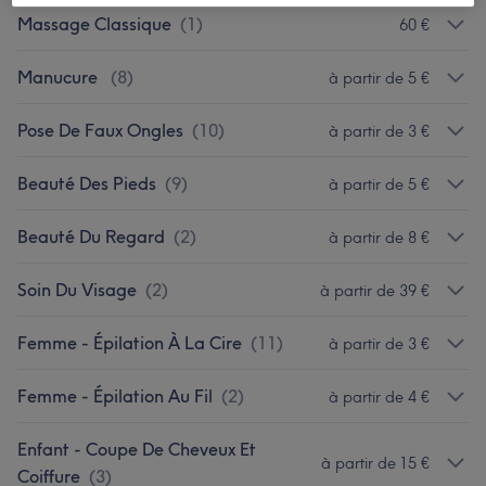
Massage Classique
(
1
)
60 €
Manucure
(
8
)
à partir de 5 €
Pose De Faux Ongles
(
10
)
à partir de 3 €
Beauté Des Pieds
(
9
)
à partir de 5 €
Beauté Du Regard
(
2
)
à partir de 8 €
Soin Du Visage
(
2
)
à partir de 39 €
Femme - Épilation À La Cire
(
11
)
à partir de 3 €
Femme - Épilation Au Fil
(
2
)
à partir de 4 €
Enfant - Coupe De Cheveux Et
à partir de 15 €
Coiffure
(
3
)