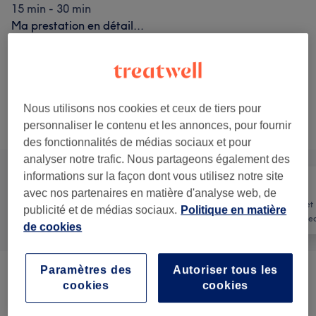
15 min - 30 min
Ma prestation en détail...
24 €
Épilation à la cire du maillot
Sélectionner
intégral et du sillon interfessier
30 min
Ma prestation en détail...
Nous utilisons nos cookies et ceux de tiers pour
personnaliser le contenu et les annonces, pour fournir
Recherchez dans notre liste de prestations
des fonctionnalités de médias sociaux et pour
analyser notre trafic. Nous partageons également des
informations sur la façon dont vous utilisez notre site
avec nos partenaires en matière d'analyse web, de
Manucure et
publicité et de médias sociaux.
Politique en matière
Tout
Coiffure
Beauté des pie
de cookies
Paramètres des
Autoriser tous les
Soin Des Cheveux Et Du Cuir
cookies
cookies
à partir de 10 €
Chevelu
(
8
)