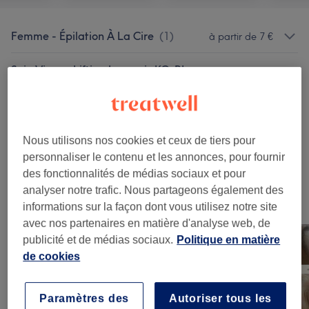
Femme - Épilation À La Cire
(
1
)
à partir de 7 €
Soin Visage Lifting Japonais KO-BI-
à partir de 90 €
DO
(
2
)
Beauté Du Regard
(
4
)
à partir de 15 €
Nous utilisons nos cookies et ceux de tiers pour
Maquillage Et Mariée
(
4
)
à partir de 25 €
personnaliser le contenu et les annonces, pour fournir
des fonctionnalités de médias sociaux et pour
analyser notre trafic. Nous partageons également des
Notre travail
informations sur la façon dont vous utilisez notre site
Appuyez sur l'image pour voir plus de détails
avec nos partenaires en matière d'analyse web, de
publicité et de médias sociaux.
Politique en matière
de cookies
Paramètres des
Autoriser tous les