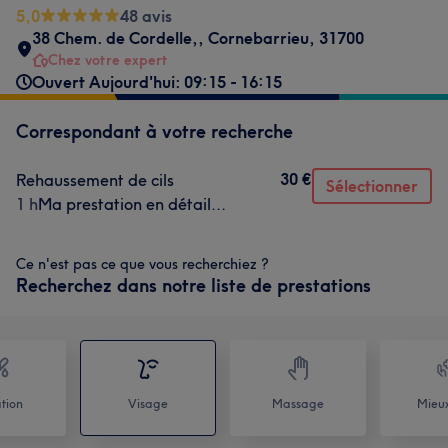
5,0
48 avis
38 Chem. de Cordelle,
,
Cornebarrieu
,
31700
Chez votre expert
Ouvert Aujourd'hui: 09:15 - 16:15
Correspondant à votre recherche
30 €
Rehaussement de cils
Sélectionner
1 h
Ma prestation en détail...
Ce n'est pas ce que vous recherchiez ?
Recherchez dans notre liste de prestations
ation
Visage
Massage
Mieux