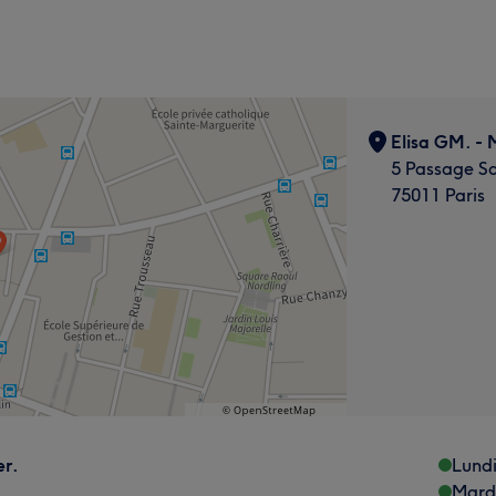
Elisa GM. - 
5 Passage Sa
75011 Paris
er.
Lund
Mard