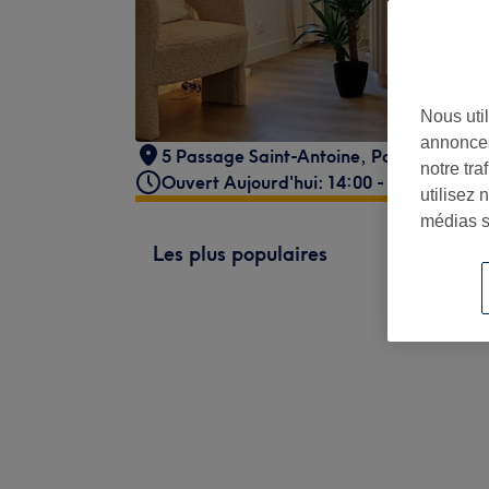
Nous util
annonces
5 Passage Saint-Antoine
,
Paris
,
75011
notre tr
Ouvert Aujourd'hui: 14:00 - 21:00
utilisez 
médias s
Les plus populaires