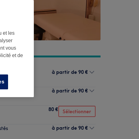
 et les
alyser
ont vous
icité et de
à partir de
90 €
ndes
es
à partir de
90 €
ment
80 €
Sélectionner
à partir de
90 €
stés