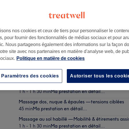
isons nos cookies et ceux de tiers pour personnaliser le contenu
, pour fournir des fonctionnalités de médias sociaux et pour an
afic. Nous partageons également des informations sur la façon d
notre site avec nos partenaires en matière d'analyse web, de publ
ociaux.
Politique en matière de cookies
Massage musculaire / Deep Tissue — tensions profo
1 h - 1 h 30 min
Ma prestation en détail...
Paramètres des cookies
Autoriser tous les cooki
Massage relaxant personnalisé — calme & relâche
1 h - 1 h 30 min
Ma prestation en détail...
Massage dos, nuque & épaules — tensions ciblées
45 min
Ma prestation en détail...
Massage au sol habillé — Mobilité & étirements assi
1 h - 1 h 30 min
Ma prestation en détail...