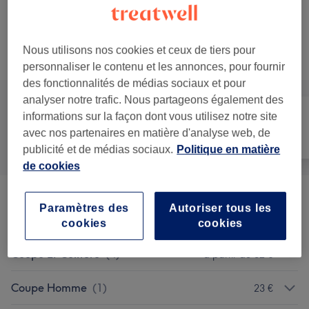
Epilation à la cire des sourcils
Sélectionner
15 min
Ma prestation en détail...
Nous utilisons nos cookies et ceux de tiers pour
Recherchez dans notre liste de prestations
personnaliser le contenu et les annonces, pour fournir
des fonctionnalités de médias sociaux et pour
analyser notre trafic. Nous partageons également des
informations sur la façon dont vous utilisez notre site
avec nos partenaires en matière d'analyse web, de
Tout
Coiffure
Épilation
publicité et de médias sociaux.
Politique en matière
de cookies
Soin Des Cheveux Et Du Cuir
Paramètres des
Autoriser tous les
à partir de 20 €
Chevelu
(
5
)
cookies
cookies
Coupe Et Coiffure
(
4
)
à partir de 32 €
Coupe Homme
(
1
)
23 €