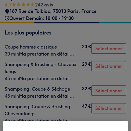
4,7
242 avis
187 Rue de Tolbiac, 75013 Paris, France
Ouvert Demain: 10:00 - 19:30
Les plus populaires
23 €
Coupe homme classique
Sélectionner
30 min
Ma prestation en détail...
29 €
Shampoing & Brushing - Cheveux
Sélectionner
longs
45 min
Ma prestation en détail...
32 €
Shampoing, Coupe & Séchage
Sélectionner
45 min
Ma prestation en détail...
47 €
Shampoing, Coupe & Brushing -
Sélectionner
Cheveux longs
45 min
Ma prestation en détail...
10 €