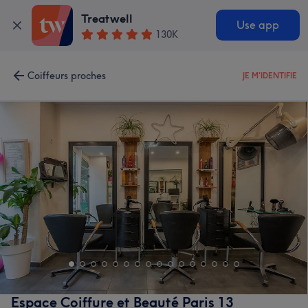
Treatwell
Use app
130K
Coiffeurs proches
JE M'IDENTIFIE
Espace Coiffure et Beauté Paris 13