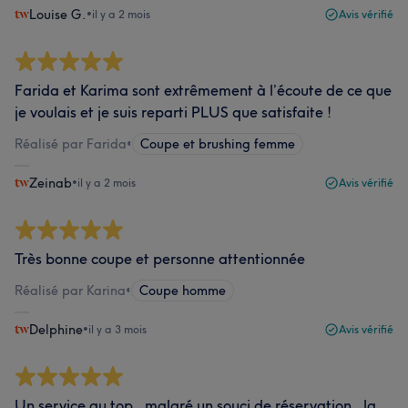
Louise G.
•
il y a 2 mois
Avis vérifié
Farida et Karima sont extrêmement à l’écoute de ce que
je voulais et je suis reparti PLUS que satisfaite !
Réalisé par Farida
•
Coupe et brushing femme
Zeinab
•
il y a 2 mois
Avis vérifié
Très bonne coupe et personne attentionnée
Réalisé par Karina
•
Coupe homme
Delphine
•
il y a 3 mois
Avis vérifié
Un service au top , malgré un souci de réservation , la