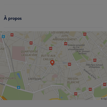
Visage
Coiffure
Épilation
Prestations
À propos
Visage
Coiffure
Épilation