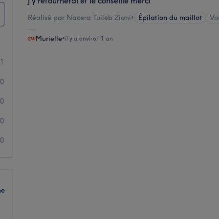
J'y retournerai et le conseille merci
Réalisé par Nacera Tuileb Ziani
•
Épilation du maillot
Voi
Murielle
•
il y a environ 1 an
1
0
0
0
0
ne