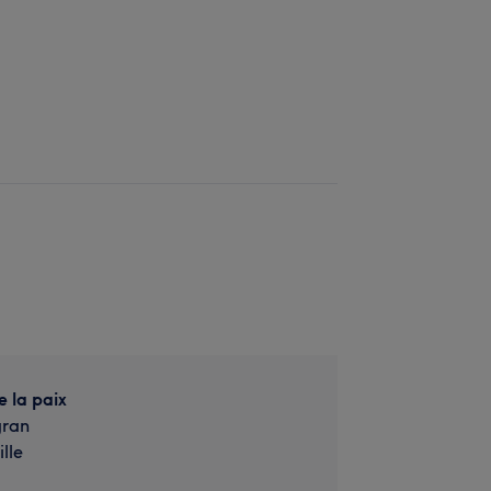
e la paix
gran
lle