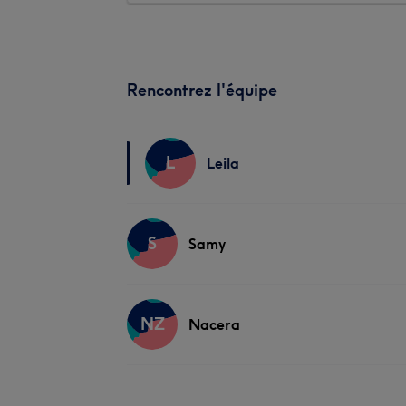
Rencontrez l'équipe
L
Leila
S
Samy
NZ
Nacera