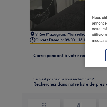
Nous util
annonces
notre tr
9 Rue Mazagran
,
Marseille
,
13001
utilisez 
Ouvert Demain: 09:00 - 18:00
médias s
Correspondant à votre recherche
Ce n'est pas ce que vous recherchiez ?
Recherchez dans notre liste de prest