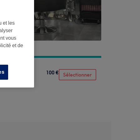
 et les
alyser
ont vous
icité et de
100 €
es
Sélectionner