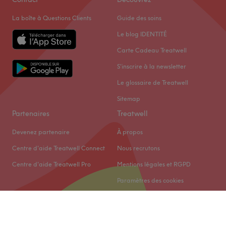
La boîte à Questions Clients
Guide des soins
Le blog IDENTITÉ
Carte Cadeau Treatwell
S'inscrire à la newsletter
Le glossaire de Treatwell
Sitemap
Partenaires
Treatwell
Devenez partenaire
À propos
Centre d'aide Treatwell Connect
Nous recrutons
Centre d'aide Treatwell Pro
Mentions légales et RGPD
Paramètres des cookies
© 2026 Treatwell Limited