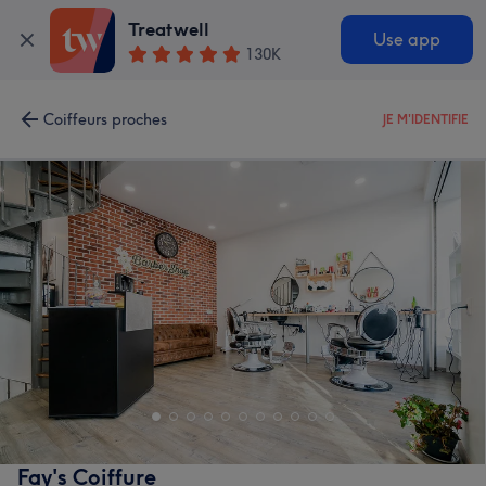
Treatwell
Use app
130K
Coiffeurs proches
JE M'IDENTIFIE
Fay's Coiffure