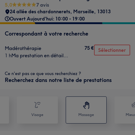
5,0
7 avis
24 allée des chardonnerets
,
Marseille
,
13013
Ouvert Aujourd'hui: 10:00 - 19:00
Correspondant à votre recherche
75 €
Madérothérapie
Sélectionner
1 h
Ma prestation en détail...
Ce n'est pas ce que vous recherchiez ?
Recherchez dans notre liste de prestations
Visage
Massage
Mieux