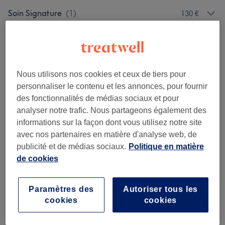
Soin Signature
(
1
)
130 €
Bilan Naturopathique Et Bilan
à partir de 35 €
Énergétique
(
2
)
Nous utilisons nos cookies et ceux de tiers pour
Massage
(
3
)
à partir de 25 €
personnaliser le contenu et les annonces, pour fournir
des fonctionnalités de médias sociaux et pour
Notre travail
analyser notre trafic. Nous partageons également des
Appuyez sur l'image pour voir plus de détails
informations sur la façon dont vous utilisez notre site
avec nos partenaires en matière d'analyse web, de
publicité et de médias sociaux.
Politique en matière
de cookies
Paramètres des
Autoriser tous les
cookies
cookies