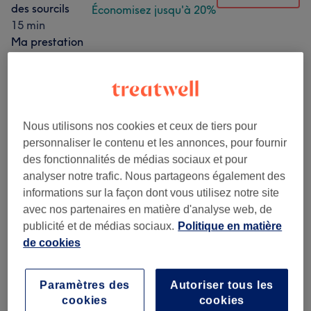
des sourcils
Économisez jusqu'à 20%
15 min
Ma prestation
en détail...
à partir de
24 €
Épilation des
Sélectionner
sourcils &
Économisez jusqu'à 20%
Teinture des
Nous utilisons nos cookies et ceux de tiers pour
sourcils au
personnaliser le contenu et les annonces, pour fournir
Henné végétal
des fonctionnalités de médias sociaux et pour
naturel
analyser notre trafic. Nous partageons également des
30 min
informations sur la façon dont vous utilisez notre site
Ma prestation
avec nos partenaires en matière d'analyse web, de
en détail...
publicité et de médias sociaux.
Politique en matière
à partir de
44 €
Epilation à la
de cookies
Sélectionner
cire des demi-
Économisez jusqu'à 20%
jambes, des
Paramètres des
Autoriser tous les
aisselles et du
cookies
cookies
maillot intégral