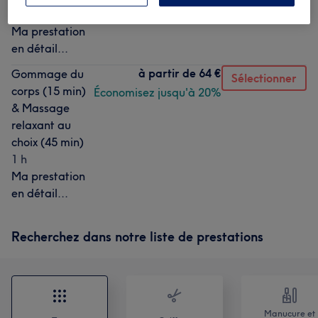
30 min
Ma prestation
en détail...
à partir de
64 €
Gommage du
Sélectionner
corps (15 min)
Économisez jusqu'à 20%
& Massage
relaxant au
choix (45 min)
1 h
Ma prestation
en détail...
Recherchez dans notre liste de prestations
Manucure et