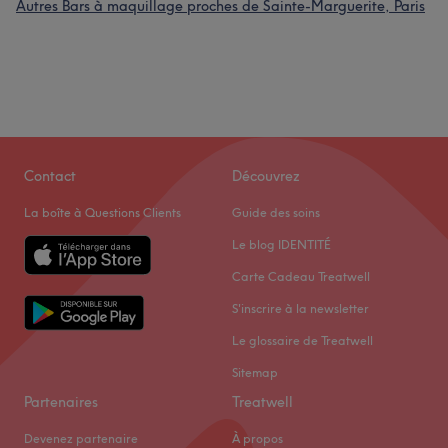
Autres Bars à maquillage proches de Sainte-Marguerite, Paris
Contact
Découvrez
La boîte à Questions Clients
Guide des soins
Le blog IDENTITÉ
Carte Cadeau Treatwell
S'inscrire à la newsletter
Le glossaire de Treatwell
Sitemap
Partenaires
Treatwell
Devenez partenaire
À propos