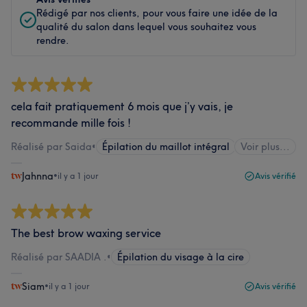
Rédigé par nos clients, pour vous faire une idée de la
qualité du salon dans lequel vous souhaitez vous
rendre.
cela fait pratiquement 6 mois que j’y vais, je
recommande mille fois !
Réalisé par Saida
•
Épilation du maillot intégral
Voir plus...
Jahnna
•
il y a 1 jour
Avis vérifié
The best brow waxing service
Réalisé par SAADIA .
•
Épilation du visage à la cire
Siam
•
il y a 1 jour
Avis vérifié