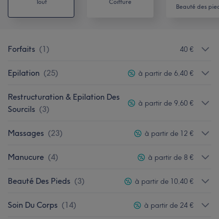
Tout
Coiffure
Beauté des pie
Forfaits
(
1
)
40 €
Epilation
(
25
)
à partir de 6,40 €
Restructuration & Epilation Des
à partir de 9,60 €
Sourcils
(
3
)
Massages
(
23
)
à partir de 12 €
Manucure
(
4
)
à partir de 8 €
Beauté Des Pieds
(
3
)
à partir de 10,40 €
Soin Du Corps
(
14
)
à partir de 24 €