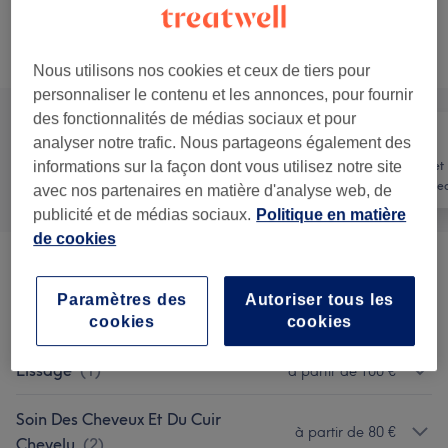
Ce n'est pas ce que vous recherchiez ?
Recherchez dans notre liste de prestations
Nous utilisons nos cookies et ceux de tiers pour
personnaliser le contenu et les annonces, pour fournir
des fonctionnalités de médias sociaux et pour
analyser notre trafic. Nous partageons également des
Manucure et
informations sur la façon dont vous utilisez notre site
Tout
Coiffure
Beauté des pie
avec nos partenaires en matière d'analyse web, de
publicité et de médias sociaux.
Politique en matière
de cookies
Brushing
(
2
)
à partir de 20 €
Paramètres des
Autoriser tous les
Coloration
(
5
)
à partir de 40 €
cookies
cookies
Lissage
(
1
)
à partir de 100 €
Soin Des Cheveux Et Du Cuir
à partir de 80 €
Chevelu
(
2
)