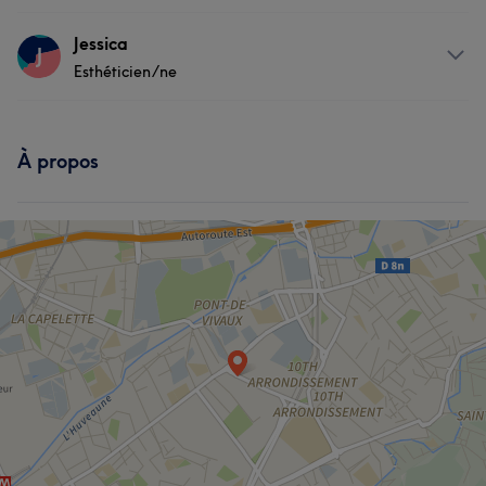
Prestations
Jessica
J
Esthéticien/ne
Visage
Coiffure
Prestations
À propos
Visage
Massage
Médecine esthétique
Manucure et Beauté des pieds