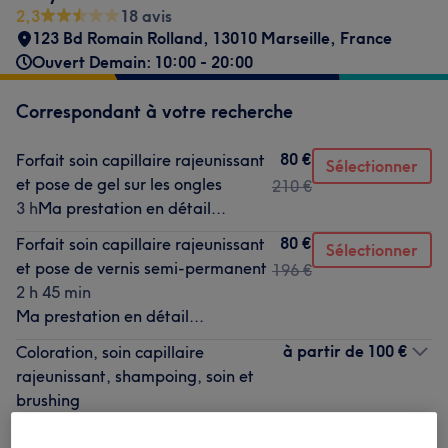
2,3
18 avis
123 Bd Romain Rolland, 13010 Marseille, France
Ouvert Demain: 10:00 - 20:00
Correspondant à votre recherche
80 €
Forfait soin capillaire rajeunissant
Sélectionner
et pose de gel sur les ongles
210 €
3 h
Ma prestation en détail...
80 €
Forfait soin capillaire rajeunissant
Sélectionner
et pose de vernis semi-permanent
196 €
2 h 45 min
Ma prestation en détail...
à partir de
100 €
Coloration, soin capillaire
rajeunissant, shampoing, soin et
brushing
3 h 30 min
Ma prestation en détail...