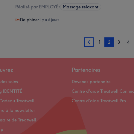
Réalisé par EMPLOYÉ
•
Massage relaxant
Delphine
•
il y a 6 jours
1
2
3
4
1
uvrez
Partenaires
des soins
Devenez partenaire
og IDENTITÉ
Centre d'aide Treatwell Connec
Cadeau Treatwell
Centre d'aide Treatwell Pro
ire à la newsletter
ssaire de Treatwell
ap