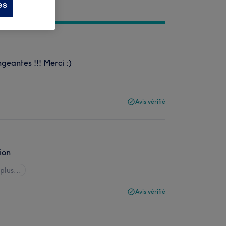
es
eantes !!! Merci :)
Avis vérifié
ion
plus...
Avis vérifié