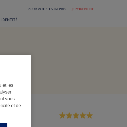
POUR VOTRE ENTREPRISE
JE M'IDENTIFIE
 IDENTITÉ
 et les
alyser
ont vous
icité et de
rsonnel