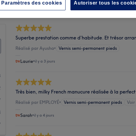
Propreté
Paramètres des cookies
Autoriser tous les cooki
Superbe prestation comme d’habitude. Et trésor arrang
Réalisé par Ayusha
•
Vernis semi-permanent pieds
Laurie
•
il y a 3 jours
3
2
Très bien, milky French manucure réalisée à la perfect
7
Réalisé par EMPLOYÉ
•
Vernis semi-permanent pieds
Voir 
4
Sarah
•
il y a 4 jours
7