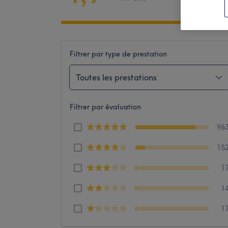
Filtrer par type de prestation
Toutes les prestations
Filtrer par évaluation
96
15
1
1
1