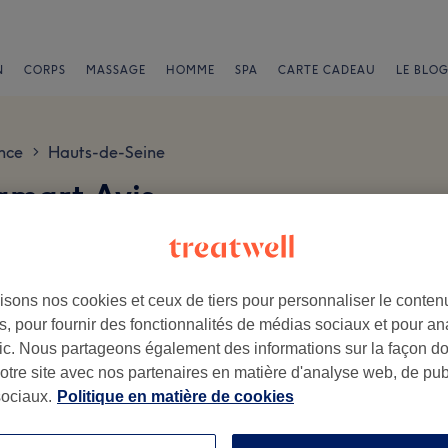
N
CORPS
MASSAGE
HOMME
SPA
CARTE CADEAU
LE BLOG
nce
Hauts-de-Seine
>
mart Avis
isons nos cookies et ceux de tiers pour personnaliser le contenu
, pour fournir des fonctionnalités de médias sociaux et pour an
afic. Nous partageons également des informations sur la façon d
notre site avec nos partenaires en matière d'analyse web, de publ
.
ociaux.
Politique en matière de cookies
Ambiance
Pe