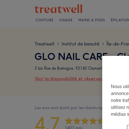
COIFFURE
VISAGE
MAINS & PIEDS
ÉPILATIO
Treatwell
Institut de beauté
Île-de-Fra
>
>
GLO NAIL CARE - Cla
3 bis Rue de Bretagne, 92140 Clamart
Voir la disponibilité et réserver en ligne
Nous util
annonces
notre tr
utilisez 
Les avis sont écrits par les clients après leur visite
médias s
4,7
1407 avis