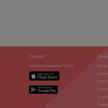
Contact
Déco
La boîte à Questions Clients
Guide 
Le bl
Carte 
S'inscr
Le glo
Sitem