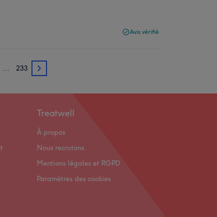
Avis vérifié
…
233
3
Treatwell
À propos
t
Nous recrutons
Mentions légales et RGPD
Paramètres des cookies