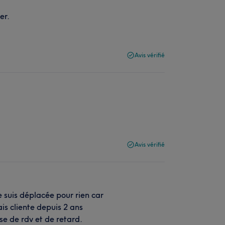
er.
Avis vérifié
Avis vérifié
 suis déplacée pour rien car
is cliente depuis 2 ans
se de rdv et de retard.