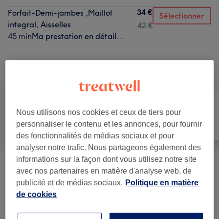
34 €
Forfait-Demi-jambes ,Maillot
Sélectionner
integral, Aisselles
42 €
45 min
Ma prestation en détail...
Recherchez dans notre liste de prestations
Nous utilisons nos cookies et ceux de tiers pour
Manucure et
personnaliser le contenu et les annonces, pour fournir
Tout
Épilation
Beauté des pieds
des fonctionnalités de médias sociaux et pour
analyser notre trafic. Nous partageons également des
informations sur la façon dont vous utilisez notre site
Manucure
(
8
)
avec nos partenaires en matière d'analyse web, de
à partir de 7 €
publicité et de médias sociaux.
Politique en matière
de cookies
Beauté Des Pieds
(
5
)
à partir de 7 €