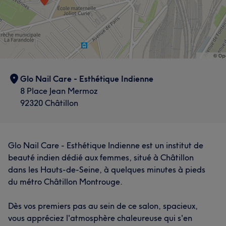
L'avis de nos clients sur Lakshmi
Glo Nail Care - Esthétique Indienne
8 Place Jean Mermoz
Professionnel/le
14
Méticuleux/euse
13
Efficace
10
92320 Châtillon
Expérimenté/e
9
Glo Nail Care - Esthétique Indienne est un institut de
beauté indien dédié aux femmes, situé à Châtillon
dans les Hauts-de-Seine, à quelques minutes à pieds
du métro Châtillon Montrouge.
Dès vos premiers pas au sein de ce salon, spacieux,
vous appréciez l'atmosphère chaleureuse qui s'en