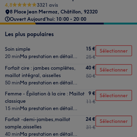
4,8
3321 avis
8 Place Jean Mermoz
,
Châtillon
,
92320
Ouvert Aujourd'hui: 10:00 - 20:00
Les plus populaires
15 €
Soin simple
Sélectionner
20 min
Ma prestation en détail...
25 €
40 €
Forfait cire : jambes complètes,
Sélectionner
maillot intégral, aisselles
50 €
50 min
Ma prestation en détail...
9 €
Femme - Épilation à la cire : Maillot
Sélectionner
classique
11 €
15 min
Ma prestation en détail...
24 €
Forfait -demi-jambes,maillot
Sélectionner
sample,aisselles
31 €
40 min
Ma prestation en détail...