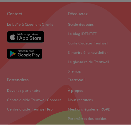
Contact
Découvrez
La boîte à Questions Clients
Guide des soins
Le blog IDENTITÉ
Carte Cadeau Treatwell
S'inscrire à la newsletter
Le glossaire de Treatwell
Sitemap
Partenaires
Treatwell
Devenez partenaire
À propos
Centre d'aide Treatwell Connect
Nous recrutons
Centre d'aide Treatwell Pro
Mentions légales et RGPD
Paramètres des cookies