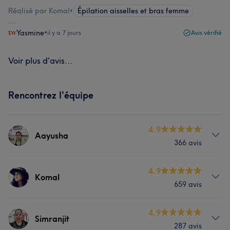
Réalisé par Komal
•
Épilation aisselles et bras femme
Yasmine
•
il y a 7 jours
Avis vérifié
Voir plus d'avis...
Rencontrez l'équipe
4.9
Aayusha
366 avis
Prestations
4.9
Komal
659 avis
Visage
Massage
Épilation
Prestations
4.9
Manucure et Beauté des pieds
Simranjit
287 avis