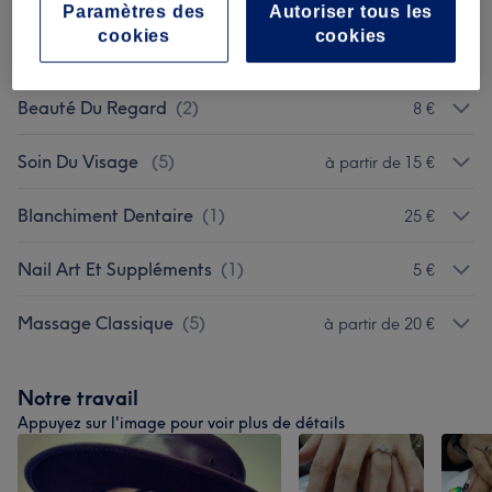
Femme - Épilation À La Cire
(
18
)
à partir de 7 €
Paramètres des
Autoriser tous les
cookies
cookies
Femme - Épilation Au Fil
(
1
)
à partir de 3 €
Beauté Du Regard
(
2
)
8 €
Soin Du Visage
(
5
)
à partir de 15 €
Blanchiment Dentaire
(
1
)
25 €
Nail Art Et Suppléments
(
1
)
5 €
Massage Classique
(
5
)
à partir de 20 €
Notre travail
Appuyez sur l'image pour voir plus de détails