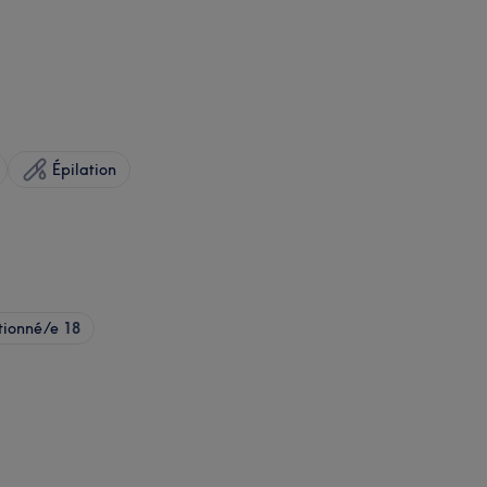
Épilation
tionné/e
18