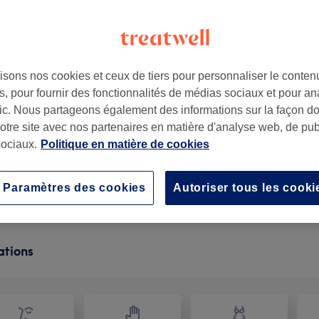
isons nos cookies et ceux de tiers pour personnaliser le contenu
, pour fournir des fonctionnalités de médias sociaux et pour an
, France
afic. Nous partageons également des informations sur la façon d
notre site avec nos partenaires en matière d'analyse web, de publ
ociaux.
Politique en matière de cookies
Epilation à la cire des jambes entières, des aisselles
1 h
Ma prestation en détail...
Paramètres des cookies
Autoriser tous les cooki
ations