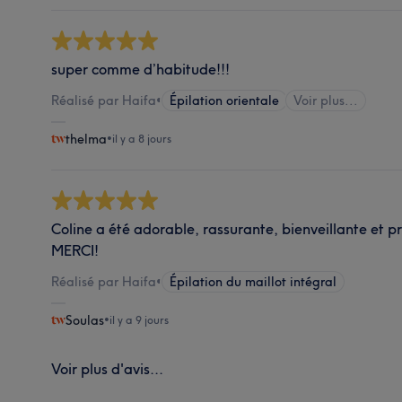
super comme d’habitude!!!
Réalisé par Haifa
•
Épilation orientale
Voir plus...
thelma
•
il y a 8 jours
Coline a été adorable, rassurante, bienveillante et pr
MERCI!
Réalisé par Haifa
•
Épilation du maillot intégral
Soulas
•
il y a 9 jours
Voir plus d'avis...