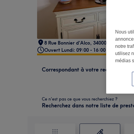
Nous util
annonces
8 Rue Bonnier d'Alco, 34000 Montpellier
notre tr
Ouvert Lundi: 09:00 - 16:00
utilisez 
médias s
Correspondant à votre recherche
Ce n'est pas ce que vous recherchiez ?
Recherchez dans notre liste de prest