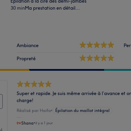
Épilation à la cire des demi-jambes
30 min
Ma prestation en détail...
Ambiance
Per
Propreté
Super et rapide. Je suis même arrivée à l’avance et on
charge!
Réalisé par Haifa
•
Épilation du maillot intégral
Shana
•
il y a 1 jour
64