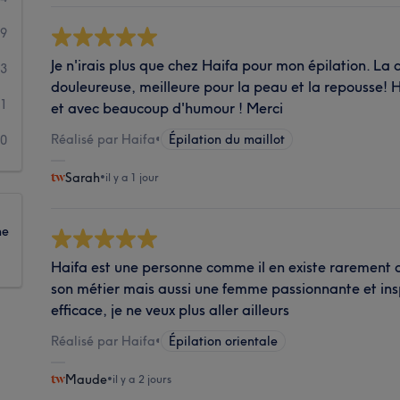
9
Je n'irais plus que chez Haifa pour mon épilation. La c
3
douleureuse, meilleure pour la peau et la repousse! H
1
et avec beaucoup d'humour ! Merci
Réalisé par Haifa
•
Épilation du maillot
0
Sarah
•
il y a 1 jour
ne
Haifa est une personne comme il en existe rarement a
son métier mais aussi une femme passionnante et insp
efficace, je ne veux plus aller ailleurs
Réalisé par Haifa
•
Épilation orientale
Maude
•
il y a 2 jours