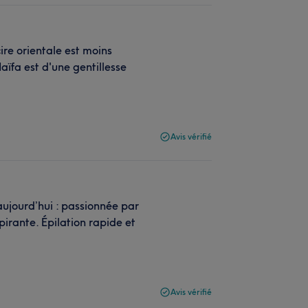
ire orientale est moins
aïfa est d'une gentillesse
Avis vérifié
ujourd’hui : passionnée par
irante. Épilation rapide et
Avis vérifié