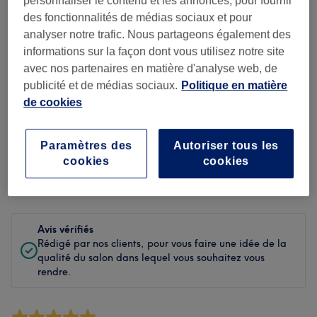
personnaliser le contenu et les annonces, pour fournir
Propreté
des fonctionnalités de médias sociaux et pour
analyser notre trafic. Nous partageons également des
Personnel
informations sur la façon dont vous utilisez notre site
avec nos partenaires en matière d'analyse web, de
publicité et de médias sociaux.
Politique en matière
Filtrer les avis
de cookies
Soin de
Toutes les prestations
Paramètres des
Autoriser tous les
beauté
cookies
cookies
Évaluation
Filtrer par évaluation
Avis vérifiés
Rédigé par nos clients, pour vous faire une idée de la
qualité du salon dans lequel vous souhaitez vous
rendre.