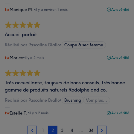
Monique M.
•
il y a environ 1 mois
Avis vérifié
Accueil parfait
Réalisé par Pascaline Diallo
•
Coupe à sec femme
Morice
•
il y a 2 mois
Avis vérifié
Très accueillante, toujours de bons conseils, très bonne
gamme de produits naturels Rodolphe and co.
Réalisé par Pascaline Diallo
•
Brushing
Voir plus...
Estelle T.
•
il y a 2 mois
Avis vérifié
1
2
3
4
…
34
1
3