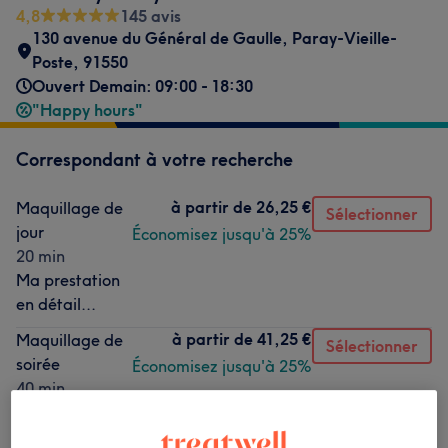
4,8
145 avis
130 avenue du Général de Gaulle
,
Paray-Vieille-
Poste
,
91550
Ouvert Demain: 09:00 - 18:30
"Happy hours"
Correspondant à votre recherche
à partir de
26,25 €
Maquillage de
Sélectionner
jour
Économisez jusqu'à 25%
20 min
Ma prestation
en détail...
à partir de
41,25 €
Maquillage de
Sélectionner
soirée
Économisez jusqu'à 25%
40 min
Ma prestation
en détail...