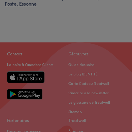
Poste, Essonne
Contact
Découvrez
La boîte à Questions Clients
Guide des soins
Le blog IDENTITÉ
Carte Cadeau Treatwell
S'inscrire à la newsletter
Le glossaire de Treatwell
Sitemap
Partenaires
Treatwell
Devenez partenaire
À propos