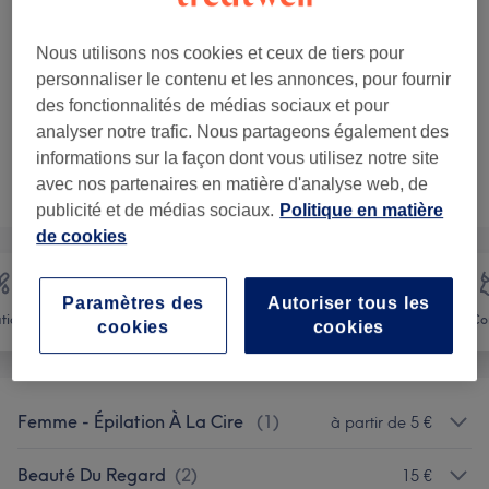
230 €
Soin "Faites-vous belle pour les
Sélectionner
fêtes" : Radiofréquence et soin du
Nous utilisons nos cookies et ceux de tiers pour
255 €
visage - Femme
personnaliser le contenu et les annonces, pour fournir
1 h
Ma prestation en détail...
des fonctionnalités de médias sociaux et pour
analyser notre trafic. Nous partageons également des
informations sur la façon dont vous utilisez notre site
Ce n'est pas ce que vous recherchiez ?
avec nos partenaires en matière d'analyse web, de
Recherchez dans notre liste de prestations
publicité et de médias sociaux.
Politique en matière
de cookies
Paramètres des
Autoriser tous les
ation
Visage
Massage
Co
cookies
cookies
Femme - Épilation À La Cire
(
1
)
à partir de 5 €
Beauté Du Regard
(
2
)
15 €