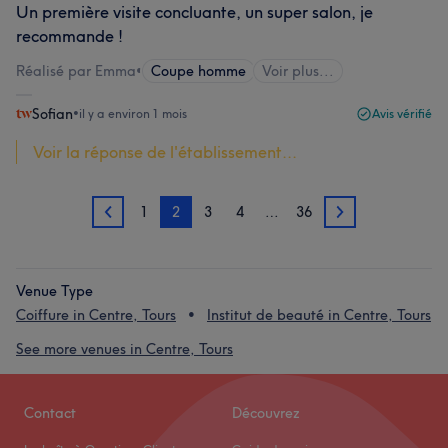
Un première visite concluante, un super salon, je
recommande !
Réalisé par Emma
•
Coupe homme
Voir plus...
Sofian
•
il y a environ 1 mois
Avis vérifié
Voir la réponse de l'établissement...
1
2
3
4
…
36
1
3
Venue Type
Coiffure in Centre, Tours
Institut de beauté in Centre, Tours
See more venues in Centre, Tours
Contact
Découvrez