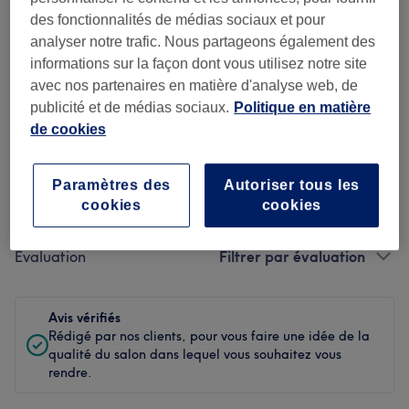
des fonctionnalités de médias sociaux et pour
Propreté
analyser notre trafic. Nous partageons également des
informations sur la façon dont vous utilisez notre site
Personnel
avec nos partenaires en matière d'analyse web, de
publicité et de médias sociaux.
Politique en matière
de cookies
Filtrer les avis
Paramètres des
Autoriser tous les
Soin de
cookies
cookies
Toutes les prestations
beauté
Évaluation
Filtrer par évaluation
Avis vérifiés
Rédigé par nos clients, pour vous faire une idée de la
qualité du salon dans lequel vous souhaitez vous
rendre.