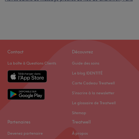
Contact
Découvrez
La boîte à Questions Clients
Guide des soins
Le blog IDENTITÉ
Carte Cadeau Treatwell
S'inscrire à la newsletter
Le glossaire de Treatwell
Sitemap
Partenaires
Treatwell
Devenez partenaire
À propos