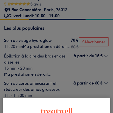
5,0
5 avis
9 Rue Cannebière
,
Paris
,
75012
Ouvert Lundi: 10:00 - 19:00
Les plus populaires
70 €
Soin du visage hydraglow
Sélectionner
1 h 20 min
Ma prestation en détail...
80 €
à partir de
15 €
Épilation à la cire des bras et des
aisselles
15 min - 20 min
Ma prestation en détail...
à partir de
60 €
Soin du corps amincissant et
réducteur des amas graisseux
1 h - 1 h 30 min
Ma prestation en détail...
90 €
Soin du visage thérapeutique à la
Sélectionner