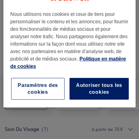
citrouille
1 h 20 min
Ma prestation en détail...
Nous utilisons nos cookies et ceux de tiers pour
personnaliser le contenu et les annonces, pour fournir
100 €
Soin du visage barrière et
Sélectionner
des fonctionnalités de médias sociaux et pour
microbioma skin
analyser notre trafic. Nous partageons également des
1 h 30 min
informations sur la façon dont vous utilisez notre site
Ma prestation en détail...
avec nos partenaires en matière d'analyse web, de
publicité et de médias sociaux.
Politique en matière
Recherchez dans notre liste de prestations
de cookies
Paramètres des
Autoriser tous les
cookies
cookies
Tout
Épilation
Visage
Soin Du Visage
(
7
)
à partir de 70 €