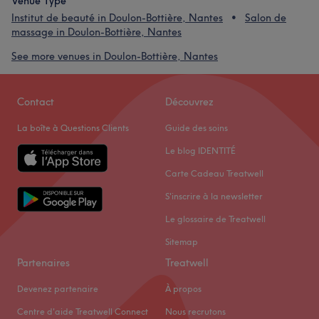
Venue Type
Institut de beauté in Doulon-Bottière, Nantes
Salon de
massage in Doulon-Bottière, Nantes
See more venues in Doulon-Bottière, Nantes
Contact
Découvrez
La boîte à Questions Clients
Guide des soins
Le blog IDENTITÉ
Carte Cadeau Treatwell
S'inscrire à la newsletter
Le glossaire de Treatwell
Sitemap
Partenaires
Treatwell
Devenez partenaire
À propos
Centre d'aide Treatwell Connect
Nous recrutons