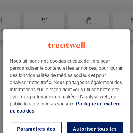
ation
Visage
Massage
Co
Soin Carbon Peel Prix A De La Seance
Nous utilisons nos cookies et ceux de tiers pour
110 €
110€
(
3
)
personnaliser le contenu et les annonces, pour fournir
des fonctionnalités de médias sociaux et pour
Détatouage Sourcils 30min 110€
(
1
)
110 €
analyser notre trafic. Nous partageons également des
informations sur la façon dont vous utilisez notre site
Femme - Épilation Au Fil
(
1
)
à partir de 7 €
avec nos partenaires en matière d'analyse web, de
publicité et de médias sociaux.
Politique en matière
Beauté Du Regard
(
14
)
à partir de 10 €
de cookies
Maquillage
(
1
)
50 €
Paramètres des
Autoriser tous les