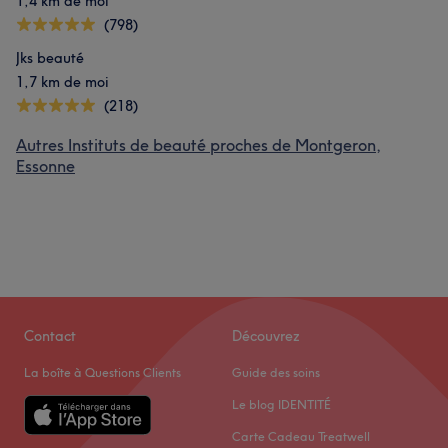
1,4 km de moi
(798)
Jks beauté
1,7 km de moi
(218)
Autres Instituts de beauté proches de Montgeron,
Essonne
Contact
Découvrez
La boîte à Questions Clients
Guide des soins
Le blog IDENTITÉ
Carte Cadeau Treatwell