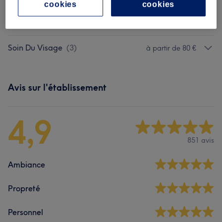
cookies
cookies
Maquillage Permanent Et Semi-
à partir de 40 €
permanent
(
5
)
Soin Du Visage
(
3
)
à partir de 80 €
Avis sur l'établissement
4,9
851 avis
Ambiance
Propreté
Personnel