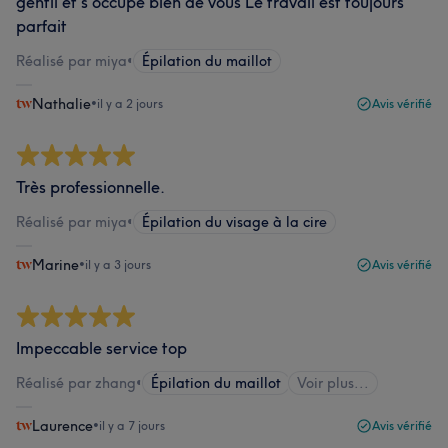
gentil et s occupe bien de vous Le travail est toujours
parfait
Réalisé par miya
•
Épilation du maillot
Nathalie
•
il y a 2 jours
Avis vérifié
Très professionnelle.
Réalisé par miya
•
Épilation du visage à la cire
Marine
•
il y a 3 jours
Avis vérifié
Impeccable service top
Réalisé par zhang
•
Épilation du maillot
Voir plus...
Laurence
•
il y a 7 jours
Avis vérifié