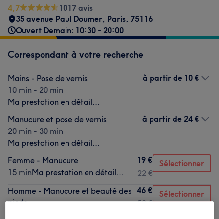
4,7
1017 avis
35 avenue Paul Doumer
,
Paris
,
75116
Ouvert Demain: 10:30 - 20:00
Correspondant à votre recherche
à partir de
10 €
Mains - Pose de vernis
10 min - 20 min
Ma prestation en détail...
à partir de
24 €
Manucure et pose de vernis
20 min - 30 min
Ma prestation en détail...
19 €
Femme - Manucure
Sélectionner
15 min
Ma prestation en détail...
22 €
46 €
Homme - Manucure et beauté des
Sélectionner
pieds
52 €
50 min
Ma prestation en détail...