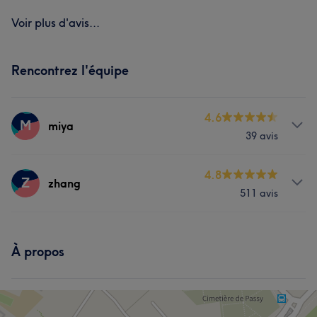
Voir plus d'avis...
Rencontrez l'équipe
4.6
M
miya
39 avis
Prestations
4.8
Z
zhang
511 avis
Visage
Massage
Épilation
Prestations
Manucure et Beauté des pieds
À propos
Visage
Massage
Épilation
Manucure et Beauté des pieds