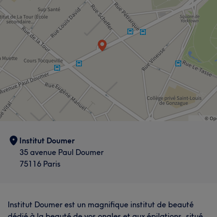
L'avis de nos clients sur zhang
Qualifié/e
14
Méticuleux/euse
10
Attentionné/e
9
Expert/e
8
Institut Doumer
35 avenue Paul Doumer
75116 Paris
Institut Doumer est un magnifique institut de beauté
dédié à la beauté de vos ongles et aux épilations, situé