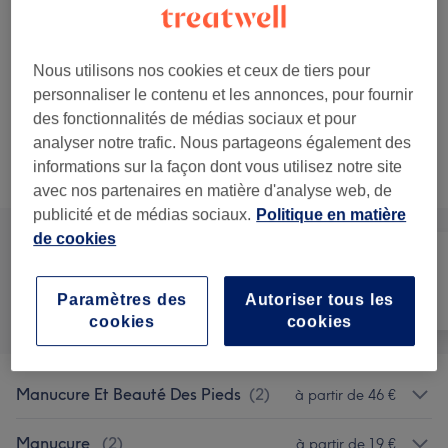
19 €
Homme - Manucure
Sélectionner
20 min
Ma prestation en détail...
22 €
Nous utilisons nos cookies et ceux de tiers pour
personnaliser le contenu et les annonces, pour fournir
Voir 3 plus de prestations correspondantes...
des fonctionnalités de médias sociaux et pour
analyser notre trafic. Nous partageons également des
Ce n'est pas ce que vous recherchiez ?
informations sur la façon dont vous utilisez notre site
Recherchez dans notre liste de prestations
avec nos partenaires en matière d'analyse web, de
publicité et de médias sociaux.
Politique en matière
de cookies
Manucure et
Tout
Épilation
Paramètres des
Autoriser tous les
Beauté des pieds
cookies
cookies
Manucure Et Beauté Des Pieds
(
2
)
à partir de 46 €
Manucure
(
2
)
à partir de 19 €