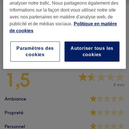
analyser notre trafic. Nous partageons également des
informations sur la façon dont vous utilisez notre site
Manucure
(
13
)
à partir de 5 €
avec nos partenaires en matière d'analyse web, de
publicité et de médias sociaux.
Politique en matière
Beauté Des Pieds
(
2
)
de cookies
à partir de 38 €
Paramètres des
Autoriser tous les
Avis sur l'établissement
cookies
cookies
1,5
6 avis
Ambiance
Propreté
Personnel