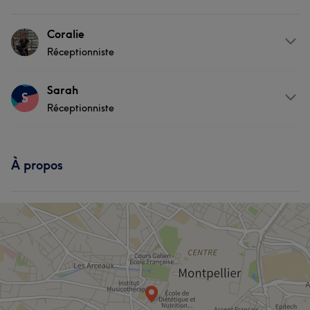
Coralie
Réceptionniste
Prestations
Sarah
S
Réceptionniste
Massage
Prestations
À propos
Manucure et Beauté des pieds