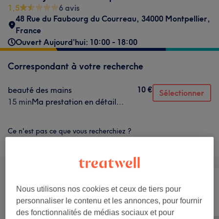
1,5
6 avis
48 Rue du Faubourg du Courreau, 34000 Montpellier,
France
Ouvert Aujourd'hui: 10:00 - 18:00
Correspondant à votre recherche
10 €
beauté des mains
Sélectionner
15 min
Ma prestation en détail...
Ce n'est pas ce que vous recherchiez ?
Recherchez dans notre liste de prestations
Nous utilisons nos cookies et ceux de tiers pour
Manucure et
Tout
Massage
personnaliser le contenu et les annonces, pour fournir
Beauté des pieds
des fonctionnalités de médias sociaux et pour