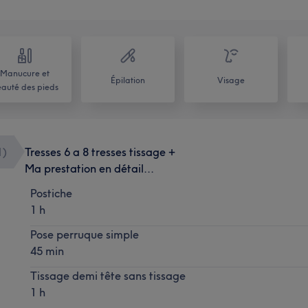
Manucure et
Épilation
Visage
auté des pieds
1
)
Tresses 6 a 8 tresses tissage +
Ma prestation en détail...
Postiche
1 h
Pose perruque simple
45 min
Tissage demi tête sans tissage
1 h