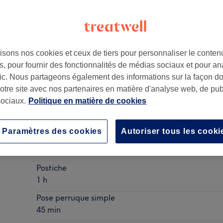
isons nos cookies et ceux de tiers pour personnaliser le contenu
, pour fournir des fonctionnalités de médias sociaux et pour an
afic. Nous partageons également des informations sur la façon d
rt
notre site avec nos partenaires en matière d'analyse web, de publ
ociaux.
Politique en matière de cookies
Paramètres des cookies
Autoriser tous les cooki
Tresses 6 a 8 tresses tissage +
Ma prestation en détail...
Postiche
1 h
Pose perruque simple
45 min