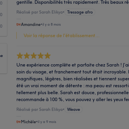
gentille. Disponibilités très rapidement. Très beaux ré
0
Réalisé par Sarah Elikya
•
Tressage afro
0
Amandine
•
il y a 8 mois
0
Voir la réponse de l'établissement...
ne
Une expérience complète et parfaite chez Sarah ! J’ai 
soin du visage, et franchement tout était incroyable. 
magnifiques, légères, bien réalisées et tiennent super
été un vrai moment de détente : ma peau est ressort
tellement plus belle. Sarah est douce, professionnelle 
recommande à 100 %, vous pouvez y aller les yeux f
Réalisé par Sarah Elikya
•
Weave
Michèle
•
il y a 9 mois