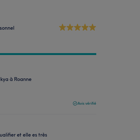
sonnel
Elikya à Roanne
Avis vérifié
alifier et elle es très