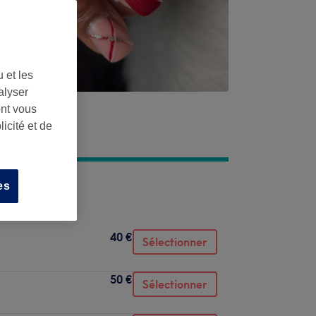
 et les
alyser
ont vous
icité et de
es
40 €
Sélectionner
50 €
Sélectionner