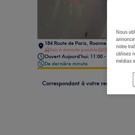
Nous util
annonces
184 Route de Paris
,
Roanne
,
42300
notre tr
Soin à domicile possible
Chez votre expe
utilisez 
Ouvert Aujourd'hui: 11:00 - 19:45
médias s
De dernière minute
Correspondant à votre recherche