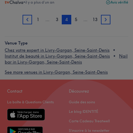
Chalva
•
il y a plus d’un an
Avis vérifié
1
…
3
4
5
…
13
3
5
Venue Type
Chez votre expert in Livry-Gargan, Seine-Saint-Denis
Institut de beauté in Livry-Gargan, Seine-Saint-Denis
Nail
bar in Livry-Gargan, Seine-Saint-Denis
See more venues in Livry-Gargan, Seine-Saint-Denis
Contact
Découvrez
La boîte à Questions Clients
Guide des soins
Le blog IDENTITÉ
Carte Cadeau Treatwell
S'inscrire à la newsletter