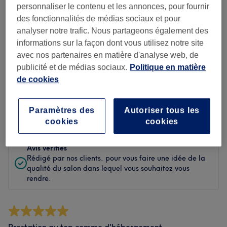
personnaliser le contenu et les annonces, pour fournir
Propreté
des fonctionnalités de médias sociaux et pour
analyser notre trafic. Nous partageons également des
Personnel
informations sur la façon dont vous utilisez notre site
avec nos partenaires en matière d'analyse web, de
publicité et de médias sociaux.
Politique en matière
de cookies
Filtrer les avis
Paramètres des
Autoriser tous les
Évaluation
Filtrer par évaluation
cookies
cookies
Avis vérifiés
Rédigé par nos clients, pour vous faire une idée de la
qualité du salon dans lequel vous souhaitez vous
rendre.