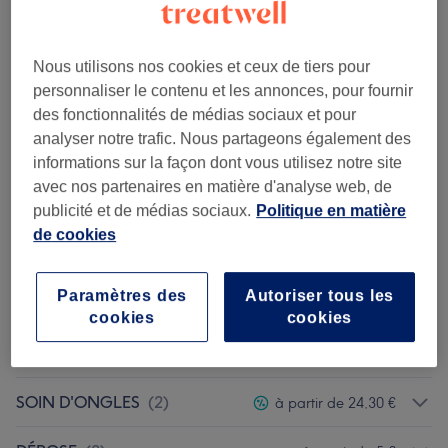
Beauté des
Sélectionner
pieds
Économisez jusqu'à 10%
complète avec
Nous utilisons nos cookies et ceux de tiers pour
vernis semi-
personnaliser le contenu et les annonces, pour fournir
permanent
des fonctionnalités de médias sociaux et pour
French
analyser notre trafic. Nous partageons également des
55 min
informations sur la façon dont vous utilisez notre site
avec nos partenaires en matière d'analyse web, de
publicité et de médias sociaux.
Politique en matière
Ce n'est pas ce que vous recherchiez ?
de cookies
Recherchez dans notre liste de prestations
Paramètres des
Autoriser tous les
POSE DE VERNIS
(
1
)
à partir de 18 €
cookies
cookies
FAUX ONGLES
(
5
)
à partir de 31,50 €
SOIN D'ONGLES
(
2
)
à partir de 24,30 €