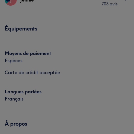
703 avis
Manucure et Beauté des pieds
Prestations
Équipements
Manucure et Beauté des pieds
L'avis de nos clients sur Jennie
Moyens de paiement
Espèces
Efficace
17
Méticuleux/euse
9
Agréable
8
Carte de crédit acceptée
Professionnel/le
8
Langues parlées
Français
À propos