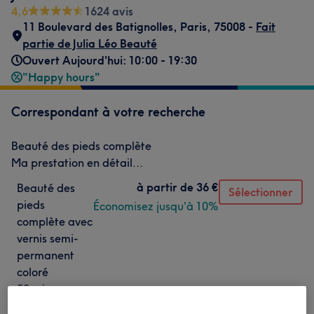
4,6
1624 avis
11 Boulevard des Batignolles
,
Paris
,
75008 -
Fait
partie de Julia Léo Beauté
Ouvert Aujourd'hui: 10:00 - 19:30
"Happy hours"
Correspondant à votre recherche
Beauté des pieds complète
Ma prestation en détail...
à partir de
36 €
Beauté des
Sélectionner
pieds
Économisez jusqu'à 10%
complète avec
vernis semi-
permanent
coloré
50 min
à partir de
40,50 €