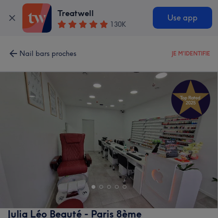
Treatwell
Use app
130K
Nail bars proches
JE M'IDENTIFIE
Julia Léo Beauté - Paris 8ème