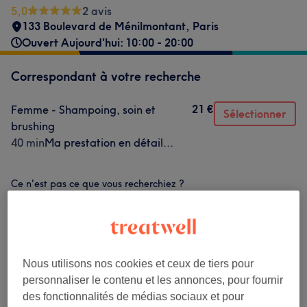
5,0
2 avis
133 Boulevard de Ménilmontant
,
Paris
Ouvert Aujourd'hui: 10:00 - 20:00
Correspondant à votre recherche
21 €
Femme - Shampoing, soin et
Sélectionner
brushing
40 min
Ma prestation en détail...
Ce n'est pas ce que vous recherchiez ?
Recherchez dans notre liste de prestations
Femme - Coupe De Cheveux Et Coiffure
(
1
)
21 €
Nous utilisons nos cookies et ceux de tiers pour
Homme - Coupe De Cheveux Et
personnaliser le contenu et les annonces, pour fournir
à partir de 18 €
Barbier
(
2
)
des fonctionnalités de médias sociaux et pour