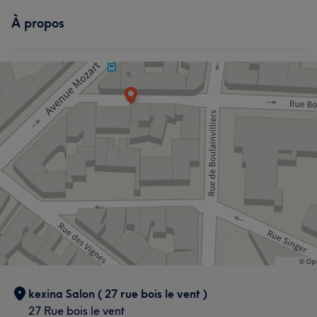
À propos
L'avis de nos clients sur yu2
Expérimenté/e
6
L'avis de nos clients sur Yu
Expérimenté/e
22
Efficace
19
Expert/e
18
Professionnel/le
17
kexina Salon ( 27 rue bois le vent )
27 Rue bois le vent