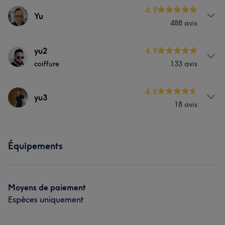
4.9
Yu
488 avis
Prestations
yu2
4.9
coiffure
133 avis
Coiffure
Prestations
4.6
yu3
Portfolio
18 avis
Coiffure
Prestations
Portfolio
Équipements
Coiffure
Moyens de paiement
Espèces uniquement