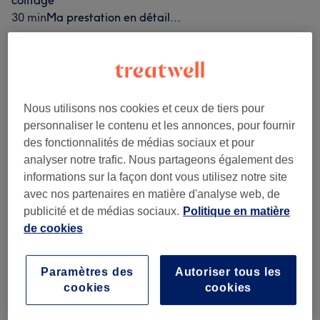
coiffage
30 min
Ma prestation en détail...
10 €
Homme - Coupe et taille de la
Sélectionner
barbe
15 min
Ma prestation en détail...
23 €
Garçon - Coupe (12 ans)
Sélectionner
Nous utilisons nos cookies et ceux de tiers pour
20 min
Ma prestation en détail...
personnaliser le contenu et les annonces, pour fournir
des fonctionnalités de médias sociaux et pour
analyser notre trafic. Nous partageons également des
Recherchez dans notre liste de prestations
informations sur la façon dont vous utilisez notre site
avec nos partenaires en matière d'analyse web, de
Coupe Homme
(
3
)
publicité et de médias sociaux.
Politique en matière
à partir de 10 €
de cookies
Femme - Coupe Et Coiffure
(
2
)
à partir de 25 €
Paramètres des
Autoriser tous les
Enfant - Coupe De Cheveux Et Coiffure
(
1
)
23 €
cookies
cookies