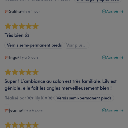
Saliha
•
il y a 1 jour
Avis vérifié
Très bien 👍
Vernis semi-permanent pieds
Voir plus...
Inga
•
il y a 5 jours
Avis vérifié
Super ! L’ambiance au salon est très familiale. Lily est
géniale, elle fait les ongles merveilleusement bien !
Réalisé par 💓♥️ lily K ♥️ 💓
•
Vernis semi-permanent pieds
Jeanne
•
il y a 6 jours
Avis vérifié