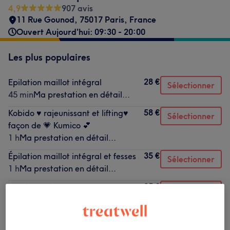
4,9
907 avis
11 Rue Gounod, 75017 Paris, France
Ouvert Aujourd'hui: 09:30 - 20:00
Les plus populaires
28 €
Epilation maillot intégral
Sélectionner
45 min
Ma prestation en détail...
58 €
Kobido ♥️ rajeunissant et lifting♥️
Sélectionner
façon de 💗 Kumico 💕
1 h
Ma prestation en détail...
35 €
Épilation maillot intégral et fesses
Sélectionner
1 h
Ma prestation en détail...
25 €
Vernis semi-permanent mains
Sélectionner
45 min
Ma prestation en détail...
32 €
Manucure et pose de vernis semi-
Sélectionner