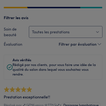
Filtrer les avis
Soin de
Toutes les prestations
beauté
Évaluation
Filtrer par évaluation
Avis vérifiés
Rédigé par nos clients, pour vous faire une idée de la
qualité du salon dans lequel vous souhaitez vous
rendre.
Prestation exceptionnelle!!
Réalisé par 💕😘🥰Kumico 🌹T🥰😘💕
•
Drainage lymphatique