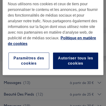
permanent
Nous utilisons nos cookies et ceux de tiers pour
1 h
Ma prestation en détail...
personnaliser le contenu et les annonces, pour fournir
des fonctionnalités de médias sociaux et pour
Recherchez dans notre liste de prestations
analyser notre trafic. Nous partageons également des
informations sur la façon dont vous utilisez notre site
avec nos partenaires en matière d'analyse web, de
publicité et de médias sociaux.
Politique en matière
de cookies
Manucure et
Tout
Épilation
Beauté des pieds
Paramètres des
Autoriser tous les
cookies
cookies
Epilation
(
21
)
à partir de 7 €
Massages
(
13
)
à partir de 30 €
Beauté Des Pieds
(
12
)
à partir de 25 €
Manucure
(
19
)
à partir de 20 €