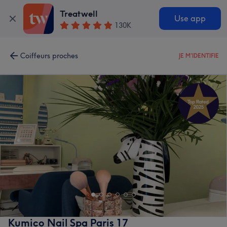
Treatwell
Use app
130K
Coiffeurs proches
JE M'IDENTIFIE
Kumico Nail Spa Paris 17