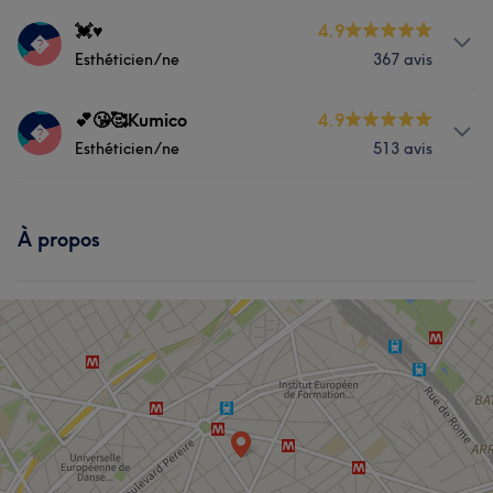
💓♥️
4.9

Esthéticien/ne
367 avis
Prestations
💕😘🥰Kumico
4.9

Esthéticien/ne
513 avis
Massage
Épilation
Prestations
Manucure et Beauté des pieds
À propos
Visage
Massage
Épilation
L'avis de nos clients sur 💓♥️
Manucure et Beauté des pieds
Efficace
7
L'avis de nos clients sur 💕😘🥰Kumico
Professionnel/le
7
Attentionné/e
7
Expert/e
5
Accueillant/e
5