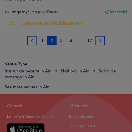
Longefay
•
il y a plus d’un an
Avis vérifié
Voir la réponse de l'établissement...
1
2
3
4
…
17
1
3
Venue Type
Institut de beauté in Ain
Nail bar in Ain
Salon de
massage in Ain
See more venues in Ain
Contact
Découvrez
La boîte à Questions Clients
Guide des soins
Le blog IDENTITÉ