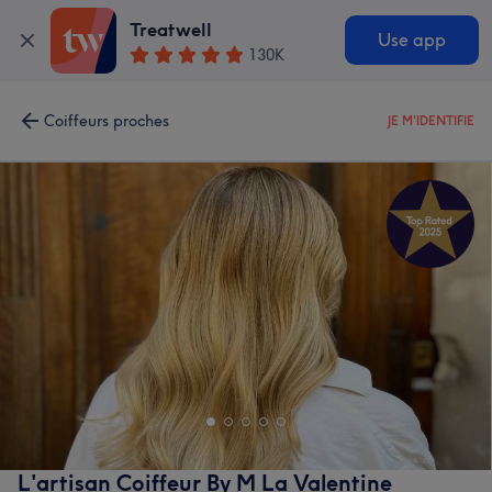
Treatwell
Use app
130K
Coiffeurs proches
JE M'IDENTIFIE
L'artisan Coiffeur By M La Valentine