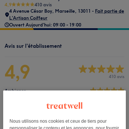
4,9
410 avis
4 Avenue César Boy
,
Marseille
,
13011 -
Fait partie de
L'Artisan Coiffeur
Ouvert Aujourd'hui: 09:00 - 19:00
Avis sur l'établissement
4,9
410 avis
Ambiance
Propreté
Personnel
Nous utilisons nos cookies et ceux de tiers pour
personnaliser le contenu et les annonces, pour fournir