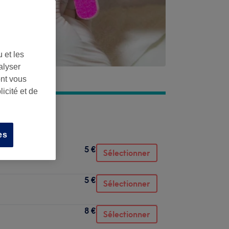
 et les
alyser
ont vous
icité et de
es
5 €
Sélectionner
5 €
Sélectionner
8 €
Sélectionner