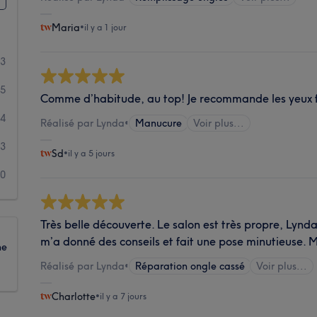
Maria
•
il y a 1 jour
53
5
Comme d’habitude, au top! Je recommande les yeux 
4
Réalisé par Lynda
•
Manucure
Voir plus...
3
Sd
•
il y a 5 jours
0
Très belle découverte. Le salon est très propre, Lynd
m’a donné des conseils et fait une pose minutieuse. M
ne
Réalisé par Lynda
•
Réparation ongle cassé
Voir plus...
Charlotte
•
il y a 7 jours