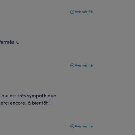
Avis vérifié
fermés ☺️
Avis vérifié
a qui est très sympathique
erci encore, à bientôt !
Avis vérifié