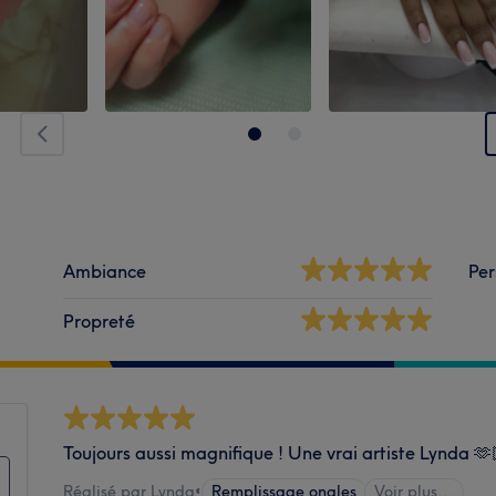
Ambiance
Per
Propreté
Toujours aussi magnifique ! Une vrai artiste Lynda 
Réalisé par Lynda
•
Remplissage ongles
Voir plus...