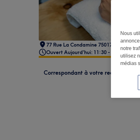
Nous util
annonces
77 Rue La Condamine 75017 PARIS
,
Par
notre tr
Ouvert Aujourd'hui: 11:30 - 21:00
utilisez 
médias s
Correspondant à votre recherche