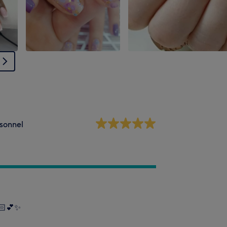
sonnel
🏻💕✨