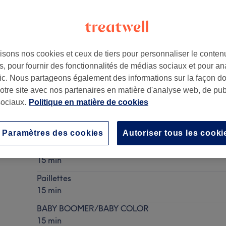
isons nos cookies et ceux de tiers pour personnaliser le contenu
, pour fournir des fonctionnalités de médias sociaux et pour an
is
,
75017
afic. Nous partageons également des informations sur la façon d
notre site avec nos partenaires en matière d'analyse web, de publ
ociaux.
Politique en matière de cookies
Décoration: Effets (10 ongles)
Ma prestation en détail...
Paramètres des cookies
Autoriser tous les cooki
FRENSH/CATEYE
15 min
Paillettes
15 min
BABY BOOMER/BABY COLOR
15 min