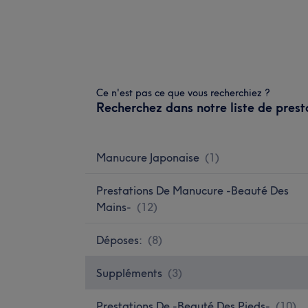
Ce n'est pas ce que vous recherchiez ?
Recherchez dans notre liste de prest
Manucure Japonaise
(
1
)
Prestations De Manucure -Beauté Des
Mains-
(
12
)
Déposes:
(
8
)
Suppléments
(
3
)
Prestations De -Beauté Des Pieds-
(
10
)