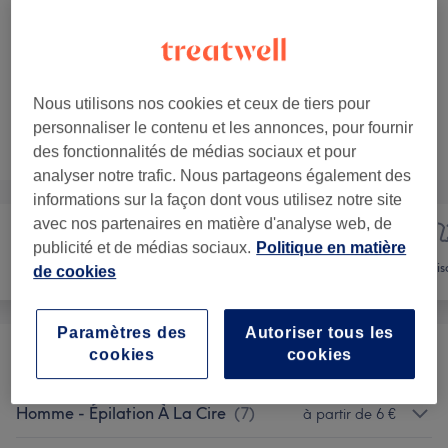
Épilation du dos homme
Sélectionner
30 min
Ma prestation en détail...
Voir 2 plus de prestations correspondantes...
Nous utilisons nos cookies et ceux de tiers pour
personnaliser le contenu et les annonces, pour fournir
Ce n'est pas ce que vous recherchiez ?
Recherchez dans notre liste de prestations
des fonctionnalités de médias sociaux et pour
analyser notre trafic. Nous partageons également des
informations sur la façon dont vous utilisez notre site
avec nos partenaires en matière d'analyse web, de
publicité et de médias sociaux.
Politique en matière
Manucure et
Épilation
Vis
de cookies
Beauté des pieds
Paramètres des
Autoriser tous les
cookies
cookies
Femme - Épilation À La Cire
(
14
)
à partir de 6 €
Homme - Épilation À La Cire
(
7
)
à partir de 6 €