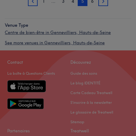
1
…
3
4
5
6
4
6
Venue Type
Centre de bien-être in Gennevilliers, Hauts-de-Seine
See more venues in Gennevilliers, Hauts-de-Seine
Contact
Découvrez
La boîte à Questions Clients
Guide des soins
Le blog IDENTITÉ
Carte Cadeau Treatwell
S'inscrire à la newsletter
Le glossaire de Treatwell
Sitemap
Partenaires
Treatwell