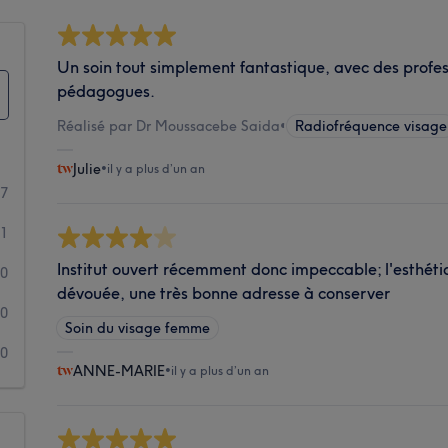
Un soin tout simplement fantastique, avec des profess
pédagogues.
Réalisé par Dr Moussacebe Saida
•
Radiofréquence visage
Julie
•
il y a plus d’un an
7
1
Institut ouvert récemment donc impeccable; l'esthéti
0
dévouée, une très bonne adresse à conserver
0
Soin du visage femme
0
ANNE-MARIE
•
il y a plus d’un an