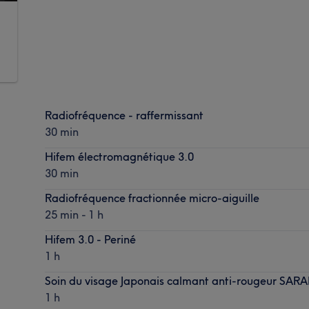
Radiofréquence - raffermissant
30 min
Hifem électromagnétique 3.0
30 min
Radiofréquence fractionnée micro-aiguille
25 min - 1 h
Hifem 3.0 - Periné
1 h
Soin du visage Japonais calmant anti-rougeur SAR
1 h