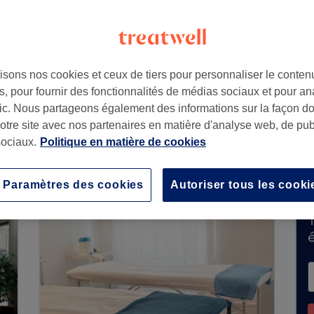
isons nos cookies et ceux de tiers pour personnaliser le contenu
, pour fournir des fonctionnalités de médias sociaux et pour an
afic. Nous partageons également des informations sur la façon d
notre site avec nos partenaires en matière d'analyse web, de publ
ique n'accepte pas encore de réservations sur Tr
ociaux.
Politique en matière de cookies
our
découvrir les salons disponibles dans votre r
és prêts à vous accueillir.
Paramètres des cookies
Autoriser tous les cooki
T