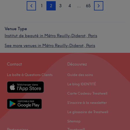
1
2
3
4
…
65
1
3
Venue Type
Institut de beauté in Métro Reuilly-Diderot, Paris
See more venues in Métro Reuilly-Diderot, Paris
Contact
Découvrez
La boîte à Questions Clients
Guide des soins
Le blog IDENTITÉ
Carte Cadeau Treatwell
S'inscrire à la newsletter
Le glossaire de Treatwell
Sitemap
Partenaires
Treatwell