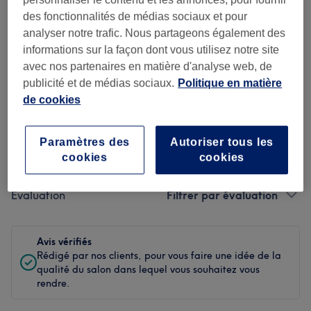
des fonctionnalités de médias sociaux et pour
Propreté
analyser notre trafic. Nous partageons également des
informations sur la façon dont vous utilisez notre site
Personnel
avec nos partenaires en matière d'analyse web, de
publicité et de médias sociaux.
Politique en matière
de cookies
Filtrer les avis
Paramètres des
Autoriser tous les
Soin de
cookies
cookies
Toutes les prestations
beauté
Évaluation
Filtrer par évaluation
Avis vérifiés
Rédigé par nos clients, pour vous faire une idée de la
qualité du salon dans lequel vous souhaitez vous
rendre.