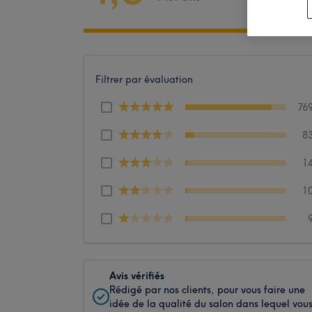
Filtrer par évaluation
76
8
1
1
Avis vérifiés
Rédigé par nos clients, pour vous faire une
idée de la qualité du salon dans lequel vou