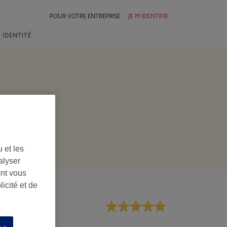
POUR VOTRE ENTREPRISE
JE M'IDENTIFIE
 IDENTITÉ
 et les
alyser
ont vous
icité et de
rsonnel