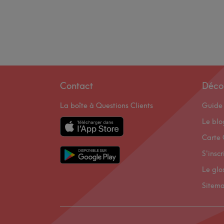
Contact
Déco
La boîte à Questions Clients
Guide 
Le bl
Carte 
S'inscr
Le glo
Sitem