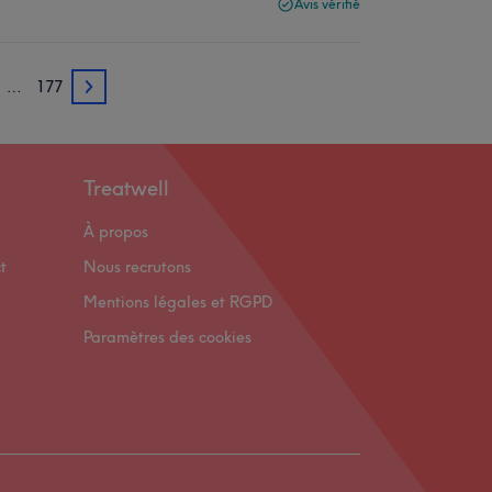
Avis vérifié
…
177
3
Treatwell
À propos
t
Nous recrutons
Mentions légales et RGPD
Paramètres des cookies