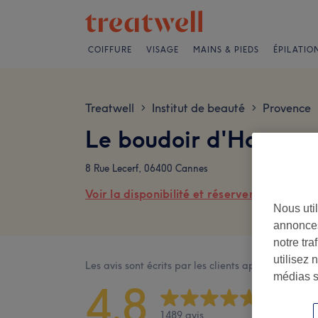
COIFFURE
VISAGE
MAINS & PIEDS
ÉPILATIO
Treatwell
Institut de beauté
Provence
>
>
Le boudoir d'Hortens
8 Rue Lecerf, 06400 Cannes
Voir la disponibilité et réserver en ligne
Nous util
annonces
notre tr
utilisez 
Les avis sont écrits par les clients après leur visite
médias s
4,8
1489 avis