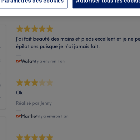
Paramètres des cookies
Autoriser tous les cooki
Propreté
J’ai fait beauté des mains et pieds excellent et je ne p
épilations puisque je n’ai jamais fait.
9
3
Wafa
•
il y a environ 1 an
4
0
Ok
9
Réalisé par Jenny
Marthe
•
il y a environ 1 an
s