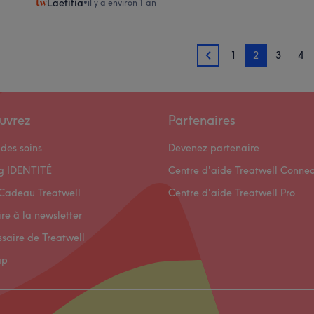
Laetitia
•
il y a environ 1 an
1
2
3
4
1
uvrez
Partenaires
des soins
Devenez partenaire
og IDENTITÉ
Centre d'aide Treatwell Connec
Cadeau Treatwell
Centre d'aide Treatwell Pro
ire à la newsletter
ssaire de Treatwell
ap