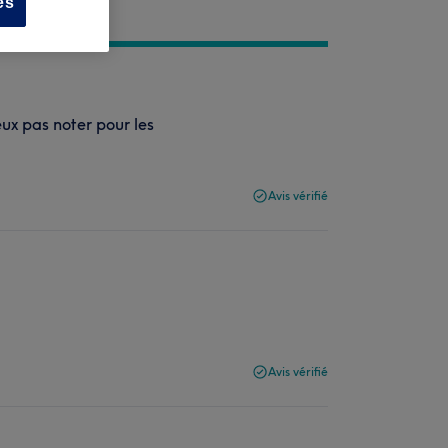
es
eux pas noter pour les
Avis vérifié
Avis vérifié