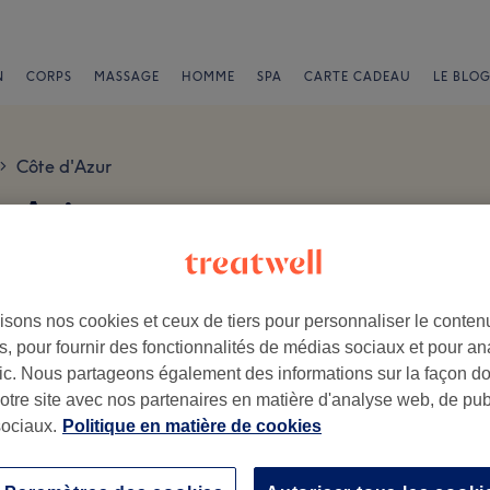
N
CORPS
MASSAGE
HOMME
SPA
CARTE CADEAU
LE BLOG
Côte d'Azur
>
e Avis
isons nos cookies et ceux de tiers pour personnaliser le contenu
, pour fournir des fonctionnalités de médias sociaux et pour an
afic. Nous partageons également des informations sur la façon d
notre site avec nos partenaires en matière d'analyse web, de publ
.
ociaux.
Politique en matière de cookies
Ambiance
Pe