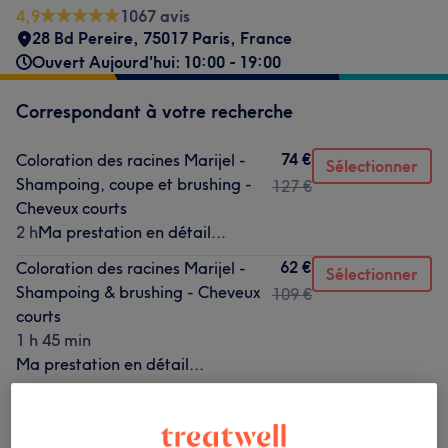
4,9
1067 avis
28 Bd Pereire, 75017 Paris, France
Ouvert Aujourd'hui: 10:00 - 19:00
Correspondant à votre recherche
74 €
Coloration des racines Marijel -
Sélectionner
Shampoing, coupe et brushing -
127 €
Cheveux courts
2 h
Ma prestation en détail...
62 €
Coloration des racines Marijel -
Sélectionner
Shampoing & brushing - Cheveux
109 €
courts
1 h 45 min
Ma prestation en détail...
78 €
Coloration des racines Inoa -
Sélectionner
Shampoing, coupe et brushing -
127 €