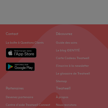
Contact
Découvrez
La boîte à Questions Clients
Guide des soins
Le blog IDENTITÉ
Carte Cadeau Treatwell
S'inscrire à la newsletter
Le glossaire de Treatwell
Sitemap
Partenaires
Treatwell
Devenez partenaire
À propos
Centre d'aide Treatwell Connect
Nous recrutons