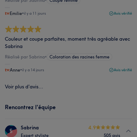
Réalisé par Sabrina
•
Coupe femme
Emilie
•
il y a 11 jours
Avis vérifié
Couleur et coupe parfaites, moment très agréable avec
Sabrina
Réalisé par Sabrina
•
Coloration des racines femme
Anne
•
il y a 14 jours
Avis vérifié
Voir plus d'avis...
Rencontrez l'équipe
Sabrina
4.9
S
Expert styliste
505 avis