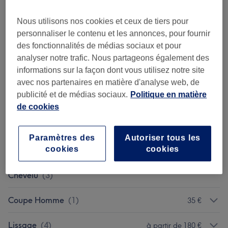
Cheveux courts
2 h
Ma prestation en détail...
Nous utilisons nos cookies et ceux de tiers pour
personnaliser le contenu et les annonces, pour fournir
Ce n'est pas ce que vous recherchiez ?
des fonctionnalités de médias sociaux et pour
Recherchez dans notre liste de prestations
analyser notre trafic. Nous partageons également des
informations sur la façon dont vous utilisez notre site
avec nos partenaires en matière d'analyse web, de
Forfaits
(
24
)
à partir de 62 €
publicité et de médias sociaux.
Politique en matière
de cookies
Brushing
(
3
)
à partir de 29 €
Coupe Et Coiffure
(
3
)
à partir de 47 €
Paramètres des
Autoriser tous les
cookies
cookies
Soin Des Cheveux Et Du Cuir
à partir de 42 €
Chevelu
(
3
)
Coupe Homme
(
1
)
35 €
Lissage
(
4
)
à partir de 180 €