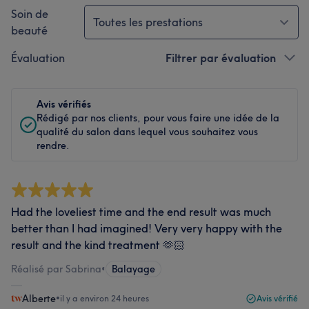
Soin de
Toutes les prestations
beauté
Évaluation
Filtrer par évaluation
Avis vérifiés
Rédigé par nos clients, pour vous faire une idée de la
qualité du salon dans lequel vous souhaitez vous
rendre.
Had the loveliest time and the end result was much
better than I had imagined! Very very happy with the
result and the kind treatment 🫶🏻
Réalisé par Sabrina
•
Balayage
Alberte
•
il y a environ 24 heures
Avis vérifié