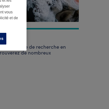
 et les
alyser
ont vous
icité et de
es
lisez la barre de recherche en
trouverez de nombreux