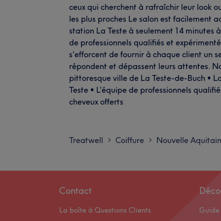
ceux qui cherchent à rafraîchir leur look o
les plus proches Le salon est facilement 
station La Teste à seulement 14 minutes à
de professionnels qualifiés et expérimentés
s'efforcent de fournir à chaque client un s
répondent et dépassent leurs attentes. No
pittoresque ville de La Teste-de-Buch • La
Teste • L'équipe de professionnels qualifié
cheveux offerts
Treatwell
Coiffure
Nouvelle Aquitai
>
>
Contact
Déco
La boîte à Questions Clients
Guide 