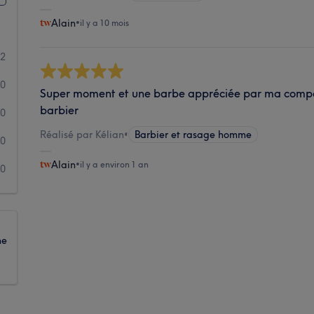
Alain
•
il y a 10 mois
2
0
Super moment et une barbe appréciée par ma compag
barbier
0
Réalisé par Kélian
•
Barbier et rasage homme
0
Alain
•
il y a environ 1 an
0
ne