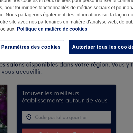
isons nos cookies et ceux de tiers pour personnaliser le contenu
, pour fournir des fonctionnalités de médias sociaux et pour an
afic. Nous partageons également des informations sur la façon d
notre site avec nos partenaires en matière d'analyse web, de publ
ociaux.
Politique en matière de cookies
33260
Paramètres des cookies
Autoriser tous les cooki
te pas encore de réservations sur Treatwell. Uti
les salons disponibles dans votre région.
Vous y 
vous accueillir.
Trouver les meilleurs
établissements autour de vous