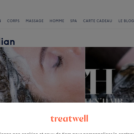
N
CORPS
MASSAGE
HOMME
SPA
CARTE CADEAU
LE BLOG
lian