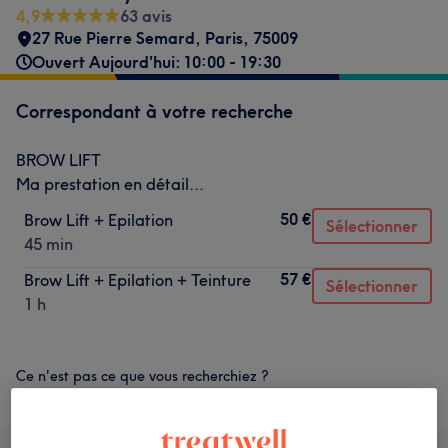
4,9
63 avis
27 Rue Pierre Semard
,
Paris
,
75009
Ouvert Aujourd'hui: 10:00 - 19:30
Correspondant à votre recherche
BROW LIFT
Ma prestation en détail...
50 €
Brow Lift + Epilation
Sélectionner
45 min
57 €
Brow Lift + Epilation + Teinture
Sélectionner
1 h
Ce n'est pas ce que vous recherchiez ?
Recherchez dans notre liste de prestations