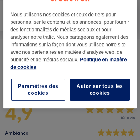
Nous utilisons nos cookies et ceux de tiers pour
Manucure et
Épilation
Visage
personnaliser le contenu et les annonces, pour fournir
Beauté des pieds
des fonctionnalités de médias sociaux et pour
analyser notre trafic. Nous partageons également des
informations sur la façon dont vous utilisez notre site
Femme - BEAUTE DU REGARD +
avec nos partenaires en matière d'analyse web, de
à partir de 9 €
EPILATION FIL
(
2
)
publicité et de médias sociaux.
Politique en matière
de cookies
Avis sur l'établissement
Paramètres des
Autoriser tous les
cookies
cookies
4,9
63 avis
Ambiance