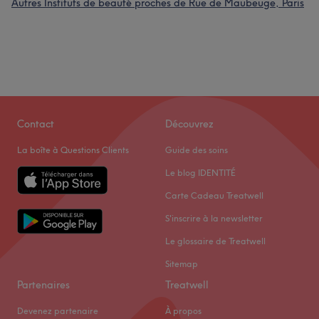
Autres Instituts de beauté proches de Rue de Maubeuge, Paris
Contact
Découvrez
La boîte à Questions Clients
Guide des soins
Le blog IDENTITÉ
Carte Cadeau Treatwell
S'inscrire à la newsletter
Le glossaire de Treatwell
Sitemap
Partenaires
Treatwell
Devenez partenaire
À propos