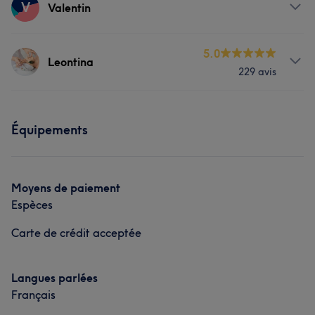
V
Valentin
Prestations
5.0
Leontina
229 avis
Corps
Massage
Prestations
Équipements
Corps
Visage
Massage
Coiffure
Mieux-être
Manucure et Beauté des pieds
Moyens de paiement
Espèces
Portfolio
Carte de crédit acceptée
Langues parlées
Français