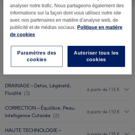
analyser notre trafic. Nous partageons également des
informations sur la façon dont vous utilisez notre site
LIBÉRATION MYOFASCIALE &
avec nos partenaires en matière d'analyse web, de
à partir de 125 €
RELAXATION PROFONDE
(
2
)
publicité et de médias sociaux.
Politique en matière
de cookies
KOBIDO & LIFTING – Energie, Tonus,
à partir de 80 €
Regenerare
(
3
)
Paramètres des
Autoriser tous les
cookies
cookies
TONICITÉ & SCULPTURE
à partir de 85 €
MUSCULAIRE
(
4
)
DRAINAGE – Detox, Légèreté,
à partir de 115 €
Fluidité
(
3
)
CORRECTION – Équilibre, Peau,
à partir de 110 €
Intelligence Cutanée
(
2
)
HAUTE TECHNOLOGIE –
à partir de 125 €