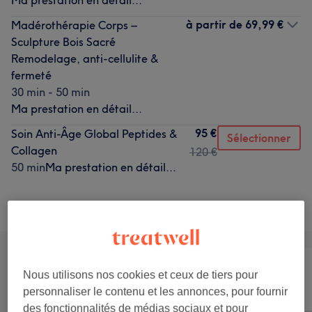
Ma prestation en détail...
à partir de
69,99 €
Madérothérapie Corps –
Sculpture Bois Sacré
Remodelage, anti-cellulite &
fermeté
30 min - 50 min
Ma prestation en détail...
95 €
Soin Anti-Âge Global Peptides &
Sélectionner
Collagen
120 €
50 min
Ma prestation en détail...
Recherchez dans notre liste de prestations
Nous utilisons nos cookies et ceux de tiers pour
Tout
Visage
Massage
personnaliser le contenu et les annonces, pour fournir
des fonctionnalités de médias sociaux et pour