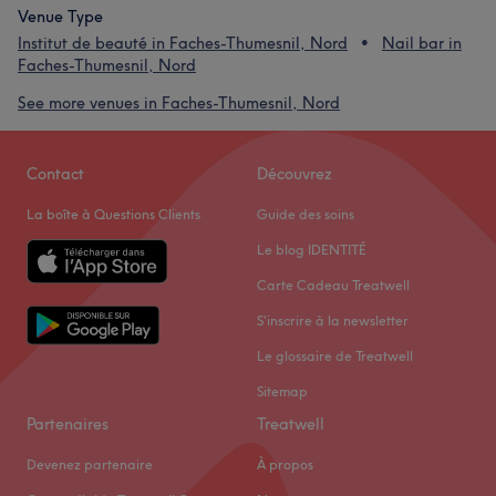
Venue Type
Institut de beauté in Faches-Thumesnil, Nord
Nail bar in
Faches-Thumesnil, Nord
See more venues in Faches-Thumesnil, Nord
Contact
Découvrez
La boîte à Questions Clients
Guide des soins
Le blog IDENTITÉ
Carte Cadeau Treatwell
S'inscrire à la newsletter
Le glossaire de Treatwell
Sitemap
Partenaires
Treatwell
Devenez partenaire
À propos