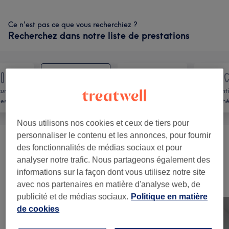
Ce n'est pas ce que vous recherchiez ?
Recherchez dans notre liste de prestations
ure et
Denti
Épilation
Visage
es pieds
esthé
Nous utilisons nos cookies et ceux de tiers pour
personnaliser le contenu et les annonces, pour fournir
Femme - Épilation À La Cire
(
6
)
à partir de 8 €
des fonctionnalités de médias sociaux et pour
analyser notre trafic. Nous partageons également des
informations sur la façon dont vous utilisez notre site
Notre travail
avec nos partenaires en matière d'analyse web, de
Appuyez sur l'image pour voir plus de détails
publicité et de médias sociaux.
Politique en matière
de cookies