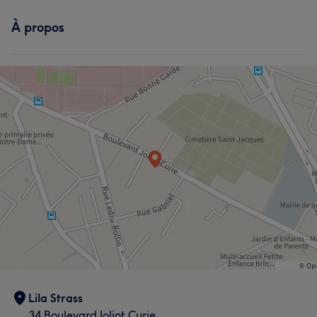
À propos
Lila Strass
34 Boulevard Joliot Curie