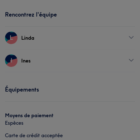
Rencontrez l'équipe
L
Linda
Prestations
I
Ines
Manucure et Beauté des pieds
Prestations
Équipements
Manucure et Beauté des pieds
Moyens de paiement
Espèces
Carte de crédit acceptée