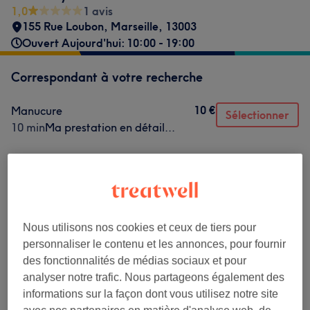
1,0
1 avis
155 Rue Loubon
,
Marseille
,
13003
Ouvert Aujourd'hui: 10:00 - 19:00
Correspondant à votre recherche
10 €
Manucure
Sélectionner
10 min
Ma prestation en détail...
Ce n'est pas ce que vous recherchiez ?
Recherchez dans notre liste de prestations
Nous utilisons nos cookies et ceux de tiers pour
Manucure
(
2
)
10 €
personnaliser le contenu et les annonces, pour fournir
des fonctionnalités de médias sociaux et pour
Pose De Faux Ongles
(
3
)
à partir de 30 €
analyser notre trafic. Nous partageons également des
informations sur la façon dont vous utilisez notre site
Beauté Des Pieds
(
7
)
à partir de 5 €