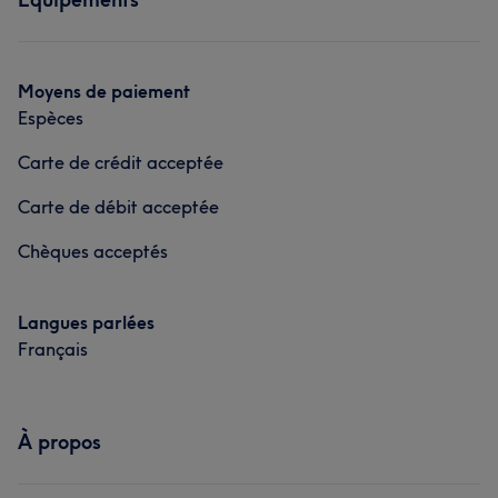
Professionnel/le
10
Attentif/ive
5
Corps
Visage
Fitness
Massage
Manucure et Beauté des pieds
Épilation
Manucure et Beauté des pieds
L'avis de nos clients sur Nancy
Moyens de paiement
Espèces
Professionnel/le
6
Expérimenté/e
6
Carte de crédit acceptée
Carte de débit acceptée
Chèques acceptés
Langues parlées
Français
À propos