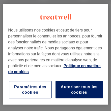
Teinture De Cils Et Sourcils
(
2
)
20 €
Restructuration & Epilation Des
à partir de 10,40 €
Nous utilisons nos cookies et ceux de tiers pour
Sourcils
(
3
)
personnaliser le contenu et les annonces, pour fournir
des fonctionnalités de médias sociaux et pour
Extensions Et Rehaussements De
à partir de 40 €
analyser notre trafic. Nous partageons également des
Cils
(
2
)
informations sur la façon dont vous utilisez notre site
avec nos partenaires en matière d'analyse web, de
Epilation
(
11
)
à partir de 5 €
publicité et de médias sociaux.
Politique en matière
de cookies
Manucure
(
15
)
à partir de 5 €
Manucure
(
1
)
Paramètres des
Autoriser tous les
15 €
cookies
cookies
Beauté Des Pieds
(
4
)
à partir de 40 €