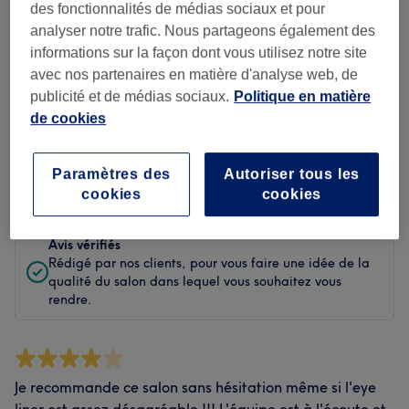
Propreté
des fonctionnalités de médias sociaux et pour
analyser notre trafic. Nous partageons également des
Personnel
informations sur la façon dont vous utilisez notre site
avec nos partenaires en matière d'analyse web, de
publicité et de médias sociaux.
Politique en matière
de cookies
Filtrer les avis
Paramètres des
Autoriser tous les
Évaluation
Filtrer par évaluation
cookies
cookies
Avis vérifiés
Rédigé par nos clients, pour vous faire une idée de la
qualité du salon dans lequel vous souhaitez vous
rendre.
Je recommande ce salon sans hésitation même si l'eye