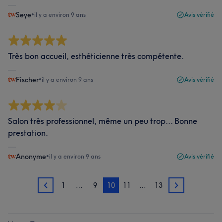
Seye
•
il y a environ 9 ans
Avis vérifié
Très bon accueil, esthéticienne très compétente.
Fischer
•
il y a environ 9 ans
Avis vérifié
Salon très professionnel, même un peu trop... Bonne
prestation.
Anonyme
•
il y a environ 9 ans
Avis vérifié
1
…
9
10
11
…
13
9
11