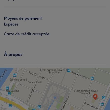
Massage
Perfectionniste
7
Professionnel/le
6
Expérimenté/e
6
Moyens de paiement
Expert/e
5
Espèces
Carte de crédit acceptée
À propos