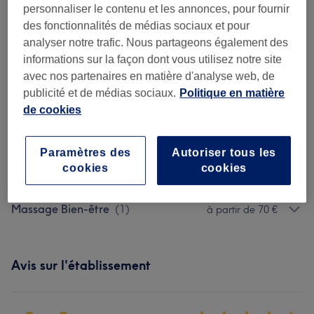
Soin Aux Ventouses
(
1
)
30 €
personnaliser le contenu et les annonces, pour fournir
des fonctionnalités de médias sociaux et pour
Massage Sur Mesure
(
2
)
à partir de 50 €
analyser notre trafic. Nous partageons également des
informations sur la façon dont vous utilisez notre site
Massage Relaxant
(
1
)
à partir de 60 €
avec nos partenaires en matière d'analyse web, de
publicité et de médias sociaux.
Politique en matière
Massage À 4 Mains
(
1
)
70 €
de cookies
Massge Tonic
(
1
)
à partir de 70 €
Paramètres des
Autoriser tous les
cookies
cookies
Massage Aux Huiles Chaudes
(
1
)
à partir de 70 €
Massage Bien-être
(
1
)
à partir de 70 €
Avis sur l'établissement