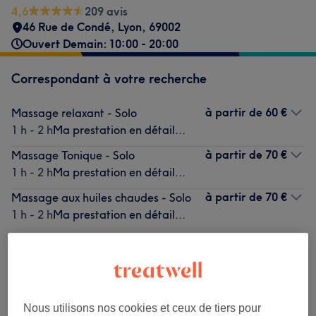
4,6
209 avis
46 Rue de Condé
,
Lyon
,
69002
Ouvert Demain: 10:00 - 20:00
Correspondant à votre recherche
à partir de
60 €
Massage relaxant - Solo
1 h - 2 h
Ma prestation en détail...
à partir de
70 €
Massage Tonique - Solo
1 h - 2 h
Ma prestation en détail...
à partir de
70 €
Massage aux huiles chaudes - Solo
1 h - 2 h
Ma prestation en détail...
Ce n'est pas ce que vous recherchiez ?
Recherchez dans notre liste de prestations
Nous utilisons nos cookies et ceux de tiers pour