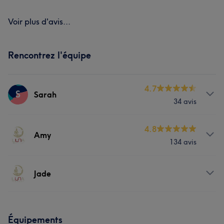
Voir plus d'avis...
Rencontrez l'équipe
4.7
S
Sarah
34 avis
Prestations
4.8
Amy
134 avis
Massage
Prestations
Jade
Massage
Prestations
Équipements
L'avis de nos clients sur Amy