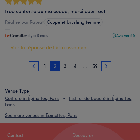
trop contente de ma coupe, merci pour tout
Réalisé par Rabia
•
Coupe et brushing femme
Camille
•
il y a 8 mois
Avis vérifié
Voir la réponse de l'établissement...
1
2
3
4
…
59
1
3
Venue Type
Coiffure in Épinettes, Paris
Institut de beauté in Épinettes,
Paris
See more venues in Épinettes, Paris
Contact
Découvrez