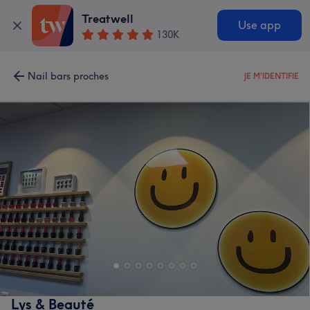
Treatwell
Use app
130K
Nail bars proches
JE M'IDENTIFIE
Lys & Beauté