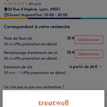
4,4
69 avis
20 Rue d'Algérie
,
Lyon
,
69001
Ouvert Aujourd'hui: 10:00 - 20:00
Correspondant à votre recherche
30 €
Pose de faux cils
Sélectionner
40 min
Ma prestation en détail...
50 €
Remplissage d’extension de cil
Sélectionner
45 min
Ma prestation en détail...
à partir de
60 €
Extension de cils
50 min - 1 h
Ma prestation en détail...
Ce n'est pas ce que vous recherchiez ?
Recherchez dans notre liste de prestations