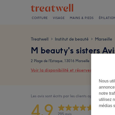
COIFFURE
VISAGE
MAINS & PIEDS
ÉPILATIO
Treatwell
Institut de beauté
Marseille
>
>
M beauty's sisters Avi
2 Plage de l'Estaque, 13016 Marseille
Voir la disponibilité et réserver en ligne
Nous util
annonces
notre tr
Les avis sont écrits par les clients après leur visite
utilisez 
4,9
médias s
295 avis