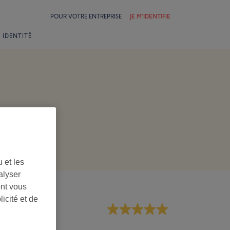
POUR VOTRE ENTREPRISE
JE M'IDENTIFIE
 IDENTITÉ
 et les
alyser
ont vous
icité et de
rsonnel