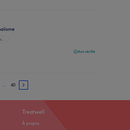
nalisme
s...
Avis vérifié
…
40
3
Treatwell
À propos