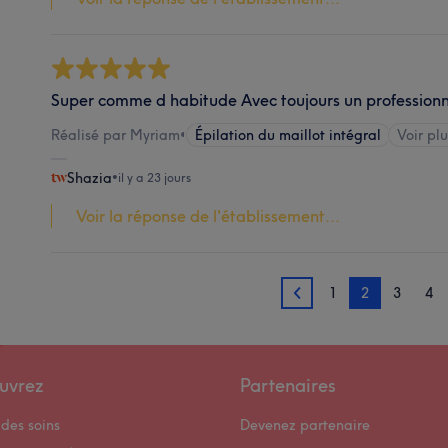
Super comme d habitude Avec toujours un profession
Réalisé par Myriam
•
Épilation du maillot intégral
Voir plu
Shazia
•
il y a 23 jours
Voir la réponse de l'établissement...
1
2
3
4
1
uvrez
Partenaires
des soins
Devenez partenaire