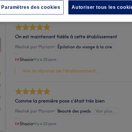
Propreté
Paramètres des cookies
Autoriser tous les cooki
On est maintenant fidèle à cette établissement
Réalisé par Myriam
•
Épilation du visage à la cire
Shazia
•
il y a 23 jours
Voir la réponse de l'établissement...
8
3
3
Comme la première pose c’était très bien
3
Réalisé par Myriam
•
Beauté des pieds
Voir plus...
1
Shazia
•
il y a 23 jours