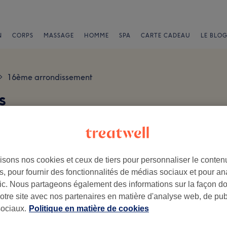
N
CORPS
MASSAGE
HOMME
SPA
CARTE CADEAU
LE BLOG
16ème arrondissement
>
s
isons nos cookies et ceux de tiers pour personnaliser le contenu
, pour fournir des fonctionnalités de médias sociaux et pour an
afic. Nous partageons également des informations sur la façon d
.
notre site avec nos partenaires en matière d'analyse web, de publ
Ambiance
Pe
ociaux.
Politique en matière de cookies