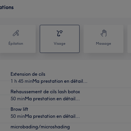
ations
Épilation
Visage
Massage
Extension de cils
1 h 45 min
Ma prestation en détail...
Rehaussement de cils lash botox
50 min
Ma prestation en détail...
Brow lift
50 min
Ma prestation en détail...
microbading/microshading