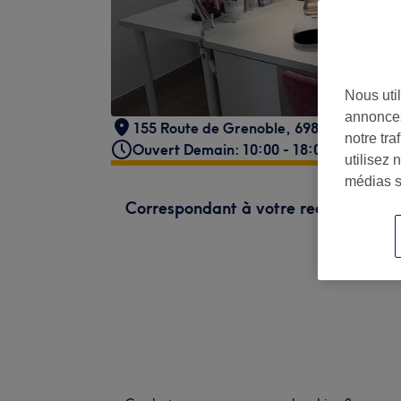
Nous util
annonces
155 Route de Grenoble
,
69800 St Priest
,
notre tr
Ouvert Demain: 10:00 - 18:00
utilisez 
médias s
Correspondant à votre recherche