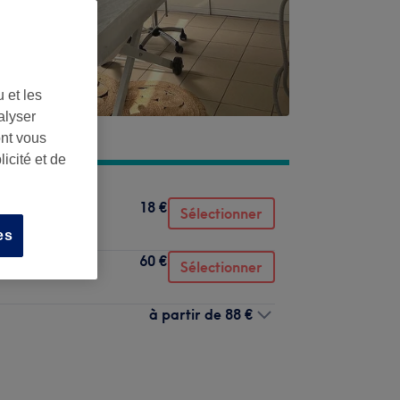
 et les
alyser
ont vous
icité et de
18 €
Sélectionner
es
60 €
Sélectionner
à partir de
88 €