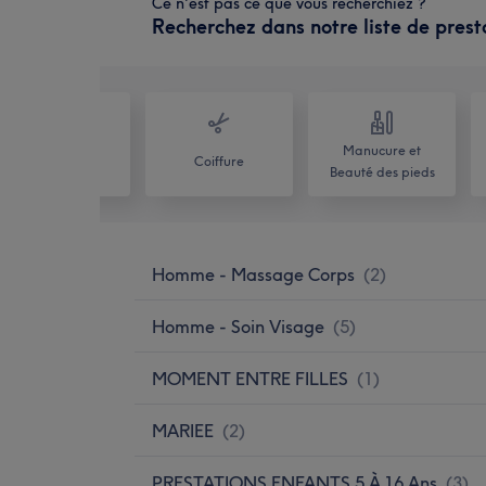
Ce n'est pas ce que vous recherchiez ?
Recherchez dans notre liste de prest
Manucure et
Tout
Coiffure
Beauté des pieds
Homme - Massage Corps
(
2
)
Homme - Soin Visage
(
5
)
MOMENT ENTRE FILLES
(
1
)
MARIEE
(
2
)
PRESTATIONS ENFANTS 5 À 16 Ans
(
3
)