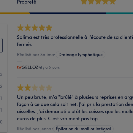
Propreté
Salima est très professionnelle à l'écoute de sa clien
fermés
Réalisé par Salima
•
Drainage lymphatique
GELLOZ
•
il y a 6 jours
43
12
Un peu brute, m'a "brûlé" à plusieurs reprises en ar
1
façon à ce que cela soit net. J'ai pris la prestation d
1
aisselles. J'ai demandé plutôt les cuisses que les moll
euros de plus. C'est vraiment pas top.
0
Réalisé par Jenna
•
Épilation du maillot intégral