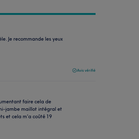
tèle. Je recommande les yeux
Avis vérifié
gumentant faire cela de
emi-jambe maillot intégral et
ets et cela m'a coûté 19